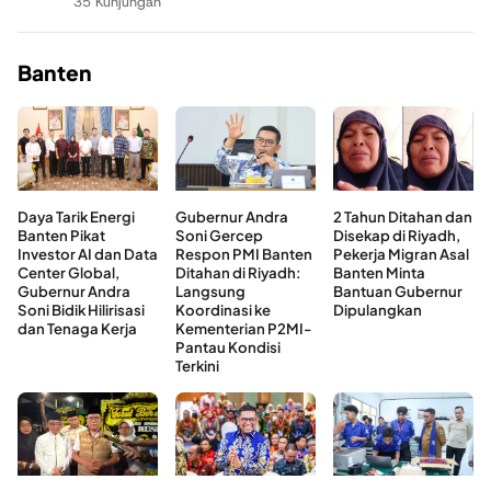
35 Kunjungan
Banten
Daya Tarik Energi
Gubernur Andra
2 Tahun Ditahan dan
Banten Pikat
Soni Gercep
Disekap di Riyadh,
Investor AI dan Data
Respon PMI Banten
Pekerja Migran Asal
Center Global,
Ditahan di Riyadh:
Banten Minta
Gubernur Andra
Langsung
Bantuan Gubernur
Soni Bidik Hilirisasi
Koordinasi ke
Dipulangkan
dan Tenaga Kerja
Kementerian P2MI-
Pantau Kondisi
Terkini