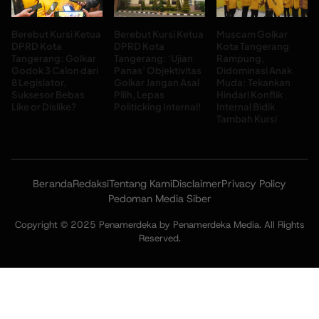
Berebut Kursi Ketua
Berebut Kursi Ketua
Muscam Golkar
DPRD Kota
DPRD Kota
Kota Tangerang
Tangerang: Golkar
Tangerang: ‘Ujian
Rampung,
Godok 3 Calon dari
Panas’ Objektivitas
Didominasi Anak
8 Legislator,
Golkar Jangan Asal
Muda: Tekankan
Suksesor Bebas
Pilih, Lepas
Hindari Konflik
Like or Dislike?
Politicking Internal!
Internal Bidik
Tambah Kursi
Beranda
Redaksi
Tentang Kami
Disclaimer
Privacy Policy
Pedoman Media Siber
Copyright © 2025 Penamerdeka by Penamerdeka Media. All Rights
Reserved.