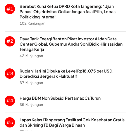
Berebut Kursi Ketua DPRD Kota Tangerang: ‘Ujian
#1
Panas’ Objektivitas Golkar Jangan Asal Pilih, Lepas
Politicking Internal!
102 Kunjungan
Daya Tarik Energi Banten Pikat Investor AI dan Data
#2
Center Global, Gubernur Andra Soni Bidik Hilirisasi dan
Tenaga Kerja
42 Kunjungan
Rupiah Hari Ini Dibuka ke Level Rp18.075 per USD,
#3
Diprediksi Bergerak Fluktuatif
37 Kunjungan
Harga BBM Non Subsidi Pertamax Cs Turun
#4
35 Kunjungan
Lapas Kelas I Tangerang Fasilitasi Cek Kesehatan Gratis
#5
dan Skrining TB Bagi Warga Binaan