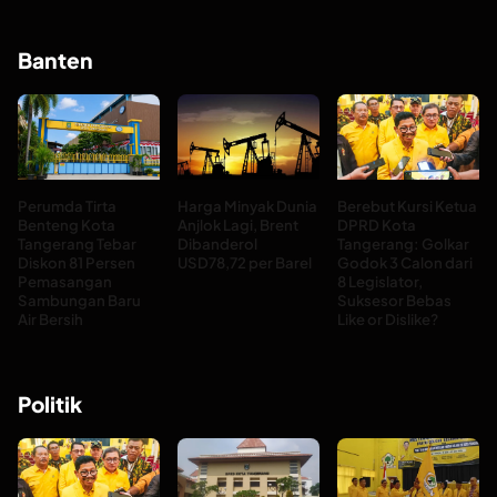
Banten
Perumda Tirta
Harga Minyak Dunia
Berebut Kursi Ketua
Benteng Kota
Anjlok Lagi, Brent
DPRD Kota
Tangerang Tebar
Dibanderol
Tangerang: Golkar
Diskon 81 Persen
USD78,72 per Barel
Godok 3 Calon dari
Pemasangan
8 Legislator,
Sambungan Baru
Suksesor Bebas
Air Bersih
Like or Dislike?
Politik