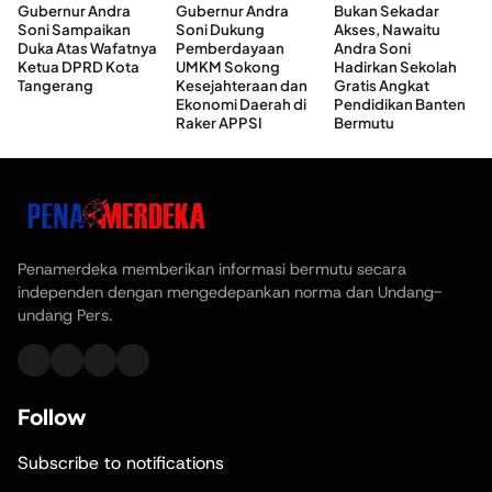
Gubernur Andra
Gubernur Andra
Bukan Sekadar
Soni Sampaikan
Soni Dukung
Akses, Nawaitu
Duka Atas Wafatnya
Pemberdayaan
Andra Soni
Ketua DPRD Kota
UMKM Sokong
Hadirkan Sekolah
Tangerang
Kesejahteraan dan
Gratis Angkat
Ekonomi Daerah di
Pendidikan Banten
Raker APPSI
Bermutu
Penamerdeka memberikan informasi bermutu secara
independen dengan mengedepankan norma dan Undang-
undang Pers.
Follow
Subscribe to notifications