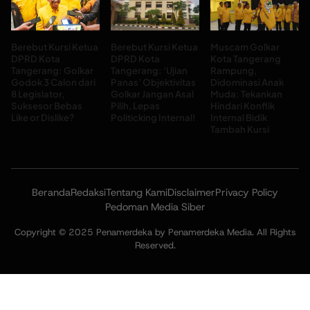
Berebut Kursi Ketua
Berebut Kursi Ketua
Muscam Golkar
DPRD Kota
DPRD Kota
Kota Tangerang
Tangerang: Golkar
Tangerang: ‘Ujian
Rampung,
Godok 3 Calon dari
Panas’ Objektivitas
Didominasi Anak
8 Legislator,
Golkar Jangan Asal
Muda: Tekankan
Suksesor Bebas
Pilih, Lepas
Hindari Konflik
Like or Dislike?
Politicking Internal!
Internal Bidik
Tambah Kursi
Beranda
Redaksi
Tentang Kami
Disclaimer
Privacy Policy
Pedoman Media Siber
Copyright © 2025 Penamerdeka by Penamerdeka Media. All Rights
Reserved.