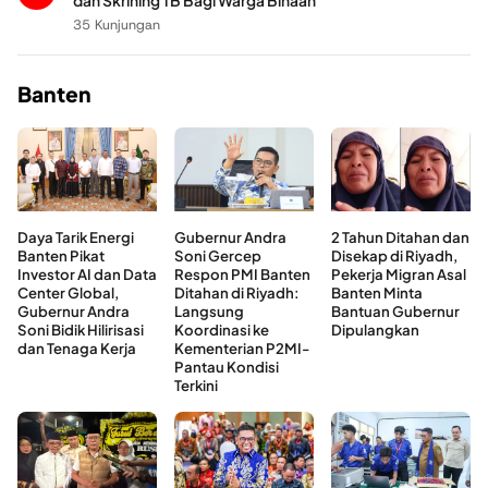
dan Skrining TB Bagi Warga Binaan
35 Kunjungan
Banten
Daya Tarik Energi
Gubernur Andra
2 Tahun Ditahan dan
Banten Pikat
Soni Gercep
Disekap di Riyadh,
Investor AI dan Data
Respon PMI Banten
Pekerja Migran Asal
Center Global,
Ditahan di Riyadh:
Banten Minta
Gubernur Andra
Langsung
Bantuan Gubernur
Soni Bidik Hilirisasi
Koordinasi ke
Dipulangkan
dan Tenaga Kerja
Kementerian P2MI-
Pantau Kondisi
Terkini