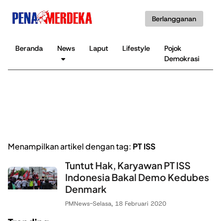
Berlangganan
Beranda
News
Laput
Lifestyle
Pojok
K
Demokrasi
B
Menampilkan artikel dengan tag:
PT ISS
Tuntut Hak, Karyawan PT ISS
Indonesia Bakal Demo Kedubes
Denmark
PMNews
-
Selasa, 18 Februari 2020