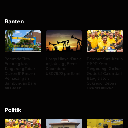
Banten
Perumda Tirta
Harga Minyak Dunia
Berebut Kursi Ketua
Benteng Kota
Anjlok Lagi, Brent
DPRD Kota
Tangerang Tebar
Dibanderol
Tangerang: Golkar
Diskon 81 Persen
USD78,72 per Barel
Godok 3 Calon dari
Pemasangan
8 Legislator,
Sambungan Baru
Suksesor Bebas
Air Bersih
Like or Dislike?
Politik