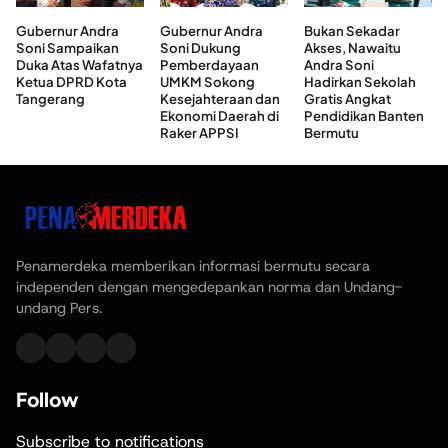
Gubernur Andra
Gubernur Andra
Bukan Sekadar
Soni Sampaikan
Soni Dukung
Akses, Nawaitu
Duka Atas Wafatnya
Pemberdayaan
Andra Soni
Ketua DPRD Kota
UMKM Sokong
Hadirkan Sekolah
Tangerang
Kesejahteraan dan
Gratis Angkat
Ekonomi Daerah di
Pendidikan Banten
Raker APPSI
Bermutu
Penamerdeka memberikan informasi bermutu secara
independen dengan mengedepankan norma dan Undang-
undang Pers.
Follow
Subscribe to notifications