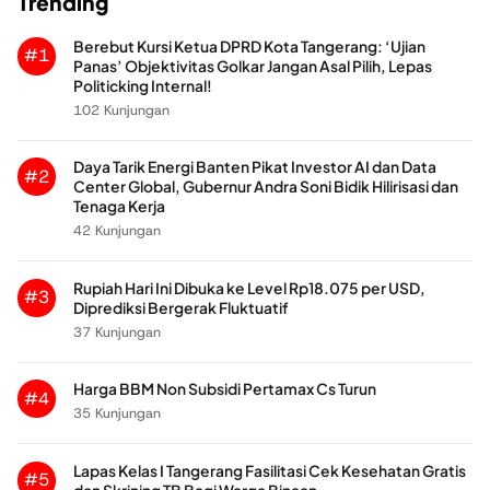
Trending
Berebut Kursi Ketua DPRD Kota Tangerang: ‘Ujian
#1
Panas’ Objektivitas Golkar Jangan Asal Pilih, Lepas
Politicking Internal!
102 Kunjungan
Daya Tarik Energi Banten Pikat Investor AI dan Data
#2
Center Global, Gubernur Andra Soni Bidik Hilirisasi dan
Tenaga Kerja
42 Kunjungan
Rupiah Hari Ini Dibuka ke Level Rp18.075 per USD,
#3
Diprediksi Bergerak Fluktuatif
37 Kunjungan
Harga BBM Non Subsidi Pertamax Cs Turun
#4
35 Kunjungan
Lapas Kelas I Tangerang Fasilitasi Cek Kesehatan Gratis
#5