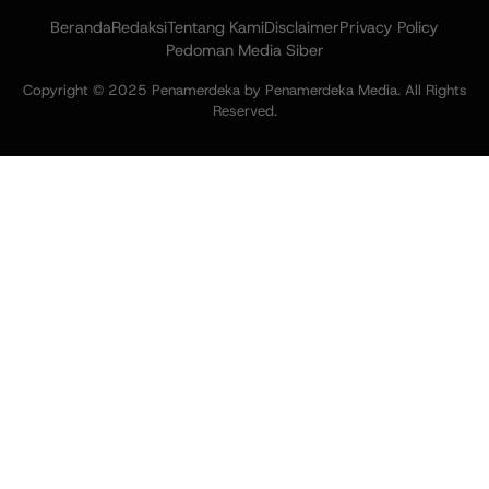
Beranda
Redaksi
Tentang Kami
Disclaimer
Privacy Policy
Pedoman Media Siber
Copyright © 2025 Penamerdeka by Penamerdeka Media. All Rights
Reserved.