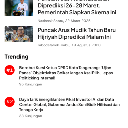
Diprediksi 26-28 Maret,
Pemerintah Siapkan Skema Ini
Nasional
-
Sabtu, 22 Maret 2025
Puncak Arus Mudik Tahun Baru
Hijriyah Diprediksi Malam Ini
Jabodetabek
-
Rabu, 19 Agustus 2020
Trending
Berebut Kursi Ketua DPRD Kota Tangerang: ‘Ujian
#1
Panas’ Objektivitas Golkar Jangan Asal Pilih, Lepas
Politicking Internal!
95 Kunjungan
Daya Tarik Energi Banten Pikat Investor AI dan Data
#2
Center Global, Gubernur Andra Soni Bidik Hilirisasi dan
Tenaga Kerja
38 Kunjungan