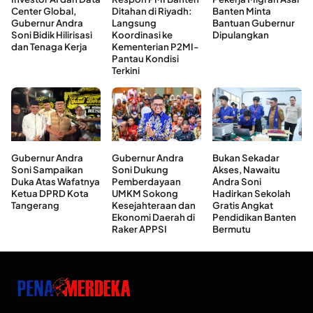
Center Global,
Ditahan di Riyadh:
Banten Minta
Gubernur Andra
Langsung
Bantuan Gubernur
Soni Bidik Hilirisasi
Koordinasi ke
Dipulangkan
dan Tenaga Kerja
Kementerian P2MI-
Pantau Kondisi
Terkini
Gubernur Andra
Gubernur Andra
Bukan Sekadar
Soni Sampaikan
Soni Dukung
Akses, Nawaitu
Duka Atas Wafatnya
Pemberdayaan
Andra Soni
Ketua DPRD Kota
UMKM Sokong
Hadirkan Sekolah
Tangerang
Kesejahteraan dan
Gratis Angkat
Ekonomi Daerah di
Pendidikan Banten
Raker APPSI
Bermutu