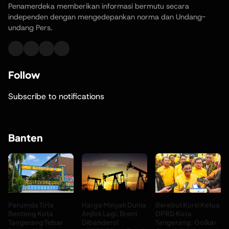
Penamerdeka memberikan informasi bermutu secara
independen dengan mengedepankan norma dan Undang-
undang Pers.
Follow
Subscribe to notifications
Banten
Perumda Tirta
Harga Minyak Dunia
Berebut Kursi Ketua
Benteng Kota
Anjlok Lagi, Brent
DPRD Kota
Tangerang Tebar
Dibanderol
Tangerang: Golkar