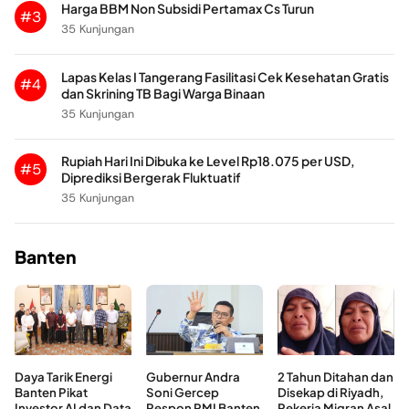
Harga BBM Non Subsidi Pertamax Cs Turun
#3
35 Kunjungan
Lapas Kelas I Tangerang Fasilitasi Cek Kesehatan Gratis
#4
dan Skrining TB Bagi Warga Binaan
35 Kunjungan
Rupiah Hari Ini Dibuka ke Level Rp18.075 per USD,
#5
Diprediksi Bergerak Fluktuatif
35 Kunjungan
Banten
Daya Tarik Energi
Gubernur Andra
2 Tahun Ditahan dan
Banten Pikat
Soni Gercep
Disekap di Riyadh,
Investor AI dan Data
Respon PMI Banten
Pekerja Migran Asal