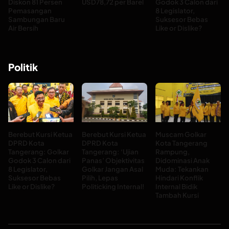
Diskon 81 Persen
USD78,72 per Barel
Godok 3 Calon dari
Pemasangan
8 Legislator,
Sambungan Baru
Suksesor Bebas
Air Bersih
Like or Dislike?
Politik
Berebut Kursi Ketua
Berebut Kursi Ketua
Muscam Golkar
DPRD Kota
DPRD Kota
Kota Tangerang
Tangerang: Golkar
Tangerang: ‘Ujian
Rampung,
Godok 3 Calon dari
Panas’ Objektivitas
Didominasi Anak
8 Legislator,
Golkar Jangan Asal
Muda: Tekankan
Suksesor Bebas
Pilih, Lepas
Hindari Konflik
Like or Dislike?
Politicking Internal!
Internal Bidik
Tambah Kursi