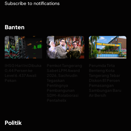
Subscribe to notifications
Banten
IHSG Hari Ini Dibuka
Pemkot Tangerang
Perumda Tirta
0,44 Persen ke
Sabet LPM Award
Benteng Kota
Level 6.437 Awali
2026, Sachrudin
Tangerang Tebar
Pekan
Tegaskan
Diskon 81 Persen
Pentingnya
Pemasangan
Pembangunan
Sambungan Baru
SDM-Kolaborasi
Air Bersih
Pentahelix
Politik