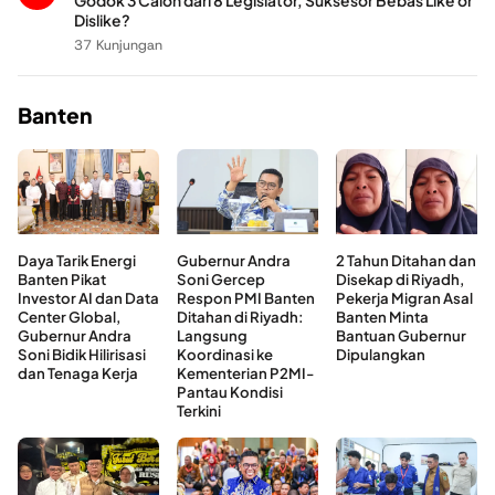
Godok 3 Calon dari 8 Legislator, Suksesor Bebas Like or
Dislike?
37 Kunjungan
Banten
Daya Tarik Energi
Gubernur Andra
2 Tahun Ditahan dan
Banten Pikat
Soni Gercep
Disekap di Riyadh,
Investor AI dan Data
Respon PMI Banten
Pekerja Migran Asal
Center Global,
Ditahan di Riyadh:
Banten Minta
Gubernur Andra
Langsung
Bantuan Gubernur
Soni Bidik Hilirisasi
Koordinasi ke
Dipulangkan
dan Tenaga Kerja
Kementerian P2MI-
Pantau Kondisi
Terkini