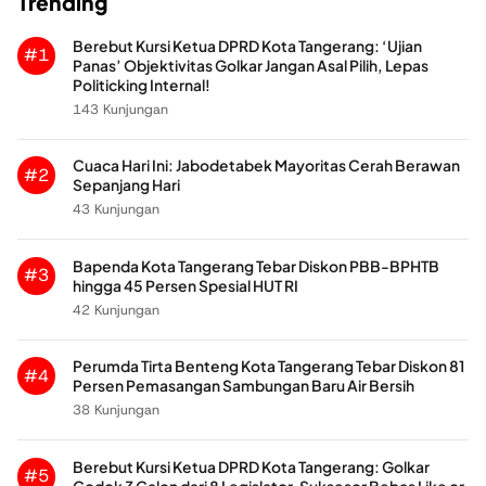
Trending
Berebut Kursi Ketua DPRD Kota Tangerang: ‘Ujian
#1
Panas’ Objektivitas Golkar Jangan Asal Pilih, Lepas
Politicking Internal!
143 Kunjungan
Cuaca Hari Ini: Jabodetabek Mayoritas Cerah Berawan
#2
Sepanjang Hari
43 Kunjungan
Bapenda Kota Tangerang Tebar Diskon PBB-BPHTB
#3
hingga 45 Persen Spesial HUT RI
42 Kunjungan
Perumda Tirta Benteng Kota Tangerang Tebar Diskon 81
#4
Persen Pemasangan Sambungan Baru Air Bersih
38 Kunjungan
Berebut Kursi Ketua DPRD Kota Tangerang: Golkar
#5