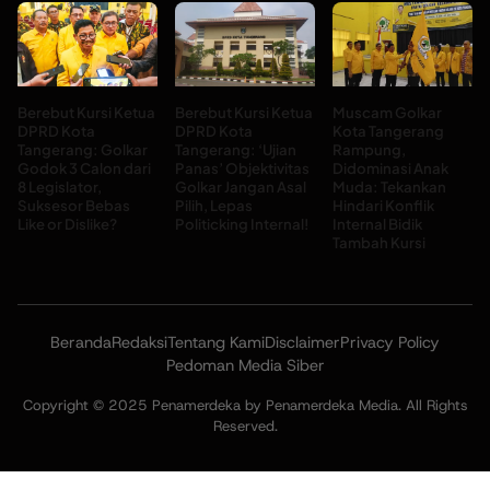
Berebut Kursi Ketua
Berebut Kursi Ketua
Muscam Golkar
DPRD Kota
DPRD Kota
Kota Tangerang
Tangerang: Golkar
Tangerang: ‘Ujian
Rampung,
Godok 3 Calon dari
Panas’ Objektivitas
Didominasi Anak
8 Legislator,
Golkar Jangan Asal
Muda: Tekankan
Suksesor Bebas
Pilih, Lepas
Hindari Konflik
Like or Dislike?
Politicking Internal!
Internal Bidik
Tambah Kursi
Beranda
Redaksi
Tentang Kami
Disclaimer
Privacy Policy
Pedoman Media Siber
Copyright © 2025 Penamerdeka by Penamerdeka Media. All Rights
Reserved.