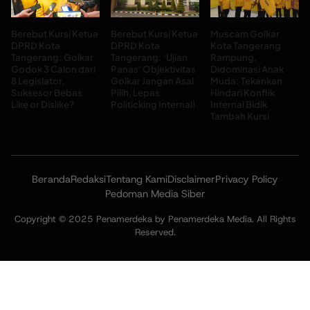
Berebut Kursi Ketua
Berebut Kursi Ketua
Muscam Golkar
DPRD Kota
DPRD Kota
Kota Tangerang
Tangerang: Golkar
Tangerang: ‘Ujian
Rampung,
Godok 3 Calon dari
Panas’ Objektivitas
Didominasi Anak
8 Legislator,
Golkar Jangan Asal
Muda: Tekankan
Suksesor Bebas
Pilih, Lepas
Hindari Konflik
Like or Dislike?
Politicking Internal!
Internal Bidik
Tambah Kursi
Beranda
Redaksi
Tentang Kami
Disclaimer
Privacy Policy
Pedoman Media Siber
Copyright © 2025 Penamerdeka by Penamerdeka Media. All Rights
Reserved.