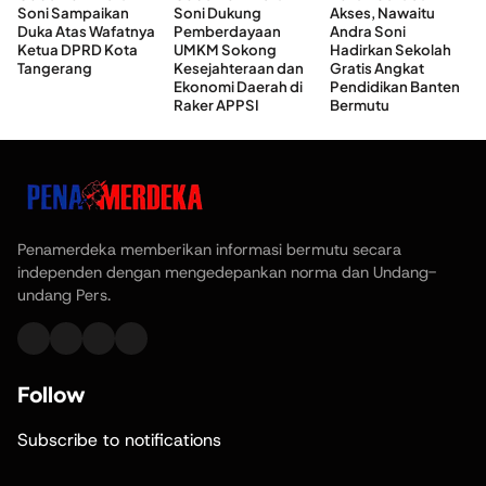
Soni Sampaikan
Soni Dukung
Akses, Nawaitu
Duka Atas Wafatnya
Pemberdayaan
Andra Soni
Ketua DPRD Kota
UMKM Sokong
Hadirkan Sekolah
Tangerang
Kesejahteraan dan
Gratis Angkat
Ekonomi Daerah di
Pendidikan Banten
Raker APPSI
Bermutu
Penamerdeka memberikan informasi bermutu secara
independen dengan mengedepankan norma dan Undang-
undang Pers.
Follow
Subscribe to notifications