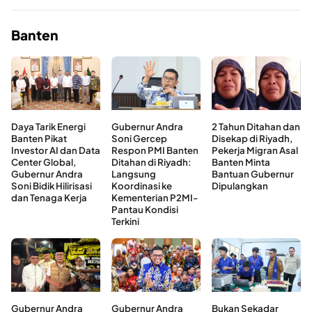
Banten
Daya Tarik Energi
Gubernur Andra
2 Tahun Ditahan dan
Banten Pikat
Soni Gercep
Disekap di Riyadh,
Investor AI dan Data
Respon PMI Banten
Pekerja Migran Asal
Center Global,
Ditahan di Riyadh:
Banten Minta
Gubernur Andra
Langsung
Bantuan Gubernur
Soni Bidik Hilirisasi
Koordinasi ke
Dipulangkan
dan Tenaga Kerja
Kementerian P2MI-
Pantau Kondisi
Terkini
Gubernur Andra
Gubernur Andra
Bukan Sekadar