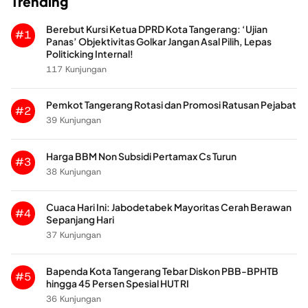
Trending
Berebut Kursi Ketua DPRD Kota Tangerang: ‘Ujian
#1
Panas’ Objektivitas Golkar Jangan Asal Pilih, Lepas
Politicking Internal!
117 Kunjungan
Pemkot Tangerang Rotasi dan Promosi Ratusan Pejabat
#2
39 Kunjungan
Harga BBM Non Subsidi Pertamax Cs Turun
#3
38 Kunjungan
Cuaca Hari Ini: Jabodetabek Mayoritas Cerah Berawan
#4
Sepanjang Hari
37 Kunjungan
Bapenda Kota Tangerang Tebar Diskon PBB-BPHTB
#5
hingga 45 Persen Spesial HUT RI
36 Kunjungan