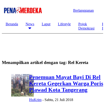
Berlangganan
Beranda
News
Laput
Lifestyle
Pojok
K
Demokrasi
B
Menampilkan artikel dengan tag:
Rel Kereta
Penemuan Mayat Bayi Di Rel
Kereta Gegerkan Warga Poris
Plawad Kota Tangerang
HuKrim
-
Sabtu, 21 Juli 2018