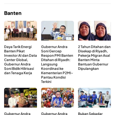
Banten
Daya Tarik Energi
Gubernur Andra
2 Tahun Ditahan dan
Banten Pikat
Soni Gercep
Disekap di Riyadh,
Investor AI dan Data
Respon PMI Banten
Pekerja Migran Asal
Center Global,
Ditahan di Riyadh:
Banten Minta
Gubernur Andra
Langsung
Bantuan Gubernur
Soni Bidik Hilirisasi
Koordinasi ke
Dipulangkan
dan Tenaga Kerja
Kementerian P2MI-
Pantau Kondisi
Terkini
Gubernur Andra
Gubernur Andra
Bukan Sekadar