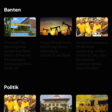
Banten
Perumda Tirta
Harga Minyak Dunia
Berebut Kursi Ketua
Benteng Kota
Anjlok Lagi, Brent
DPRD Kota
Tangerang Tebar
Dibanderol
Tangerang: Golkar
Diskon 81 Persen
USD78,72 per Barel
Godok 3 Calon dari
Pemasangan
8 Legislator,
Sambungan Baru
Suksesor Bebas
Air Bersih
Like or Dislike?
Politik