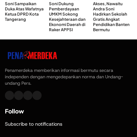
Soni Sampaikan
Soni Dukung
Akses, Nawaitu
Duka Atas Wafatnya
Pemberdayaan
Andra Soni
Ketua DPRD Kota
UMKM Sokong
Hadirkan Sekolah
Tangerang
Kesejahteraan dan
Gratis Angkat
Ekonomi Daerah di
Pendidikan Banten
Raker APPSI
Bermutu
Penamerdeka memberikan informasi bermutu secara
independen dengan mengedepankan norma dan Undang-
undang Pers.
Follow
Subscribe to notifications