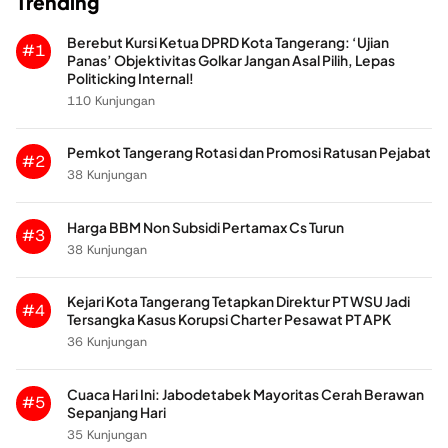
Trending
Berebut Kursi Ketua DPRD Kota Tangerang: ‘Ujian
#1
Panas’ Objektivitas Golkar Jangan Asal Pilih, Lepas
Politicking Internal!
110 Kunjungan
Pemkot Tangerang Rotasi dan Promosi Ratusan Pejabat
#2
38 Kunjungan
Harga BBM Non Subsidi Pertamax Cs Turun
#3
38 Kunjungan
Kejari Kota Tangerang Tetapkan Direktur PT WSU Jadi
#4
Tersangka Kasus Korupsi Charter Pesawat PT APK
36 Kunjungan
Cuaca Hari Ini: Jabodetabek Mayoritas Cerah Berawan
#5
Sepanjang Hari
35 Kunjungan