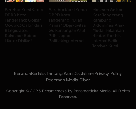
Berebut Kursi Ketua
Berebut Kursi Ketua
Muscam Golkar
DPRD Kota
DPRD Kota
Kota Tangerang
Tangerang: Golkar
Tangerang: ‘Ujian
Rampung,
Godok 3 Calon dari
Panas’ Objektivitas
Didominasi Anak
8 Legislator,
Golkar Jangan Asal
Muda: Tekankan
Suksesor Bebas
Pilih, Lepas
Hindari Konflik
Like or Dislike?
Politicking Internal!
Internal Bidik
Tambah Kursi
Beranda
Redaksi
Tentang Kami
Disclaimer
Privacy Policy
Pedoman Media Siber
Copyright © 2025 Penamerdeka by Penamerdeka Media. All Rights
Reserved.