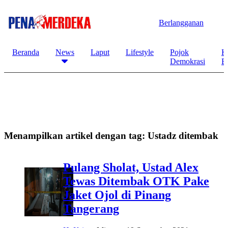
Berlangganan
Beranda
News
Laput
Lifestyle
Pojok
K
Demokrasi
B
Menampilkan artikel dengan tag:
Ustadz ditembak
Pulang Sholat, Ustad Alex
Tewas Ditembak OTK Pake
Jaket Ojol di Pinang
Tangerang