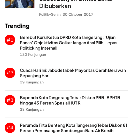
Dibubarkan
Politik
-
Senin, 30 Oktober 2017
Trending
Berebut Kursi Ketua DPRD Kota Tangerang: ‘Ujian
#1
Panas’ Objektivitas Golkar Jangan Asal Pilih, Lepas
Politicking Internal!
120 Kunjungan
Cuaca Hari Ini: Jabodetabek Mayoritas Cerah Berawan
#2
Sepanjang Hari
39 Kunjungan
Bapenda Kota Tangerang Tebar Diskon PBB-BPHTB
#3
hingga 45 Persen Spesial HUT RI
38 Kunjungan
Perumda Tirta Benteng Kota Tangerang Tebar Diskon 81
#4
Persen Pemasangan Sambungan Baru Air Bersih