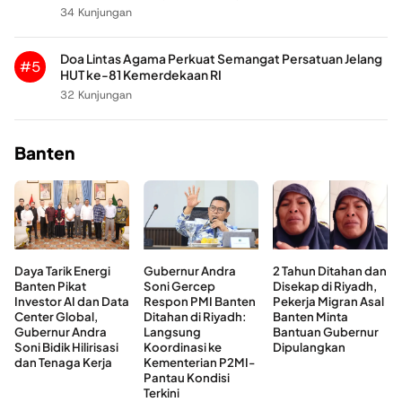
34 Kunjungan
Doa Lintas Agama Perkuat Semangat Persatuan Jelang
#5
HUT ke-81 Kemerdekaan RI
32 Kunjungan
Banten
Daya Tarik Energi
Gubernur Andra
2 Tahun Ditahan dan
Banten Pikat
Soni Gercep
Disekap di Riyadh,
Investor AI dan Data
Respon PMI Banten
Pekerja Migran Asal
Center Global,
Ditahan di Riyadh:
Banten Minta
Gubernur Andra
Langsung
Bantuan Gubernur
Soni Bidik Hilirisasi
Koordinasi ke
Dipulangkan
dan Tenaga Kerja
Kementerian P2MI-
Pantau Kondisi
Terkini