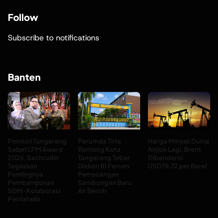
Follow
Subscribe to notifications
Banten
Pemkot Tangerang
Perumda Tirta
Harga Minyak Dunia
Sabet LPM Award
Benteng Kota
Anjlok Lagi, Brent
2026, Sachrudin
Tangerang Tebar
Dibanderol
Tegaskan
Diskon 81 Persen
USD78,72 per Barel
Pentingnya
Pemasangan
Pembangunan
Sambungan Baru
SDM-Kolaborasi
Air Bersih
Pentahelix