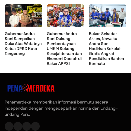
Gubernur Andra
Gubernur Andra
Bukan Sekadar
Soni Sampaikan
Soni Dukung
Akses, Nawaitu
Duka Atas Wafatnya
Pemberdayaan
Andra Soni
Ketua DPRD Kota
UMKM Sokong
Hadirkan Sekolah
Tangerang
Kesejahteraan dan
Gratis Angkat
Ekonomi Daerah di
Pendidikan Banten
Raker APPSI
Bermutu
Penamerdeka memberikan informasi bermutu secara
independen dengan mengedepankan norma dan Undang-
undang Pers.