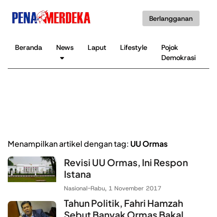
Berlangganan
Beranda
News
Laput
Lifestyle
Pojok
K
Demokrasi
B
Menampilkan artikel dengan tag:
UU Ormas
Revisi UU Ormas, Ini Respon
Istana
Nasional
-
Rabu, 1 November 2017
Tahun Politik, Fahri Hamzah
Sebut Banyak Ormas Bakal