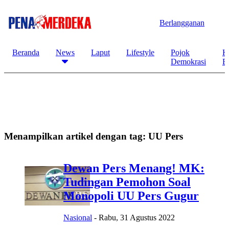
Berlangganan
Beranda
News
Laput
Lifestyle
Pojok
K
Demokrasi
B
Menampilkan artikel dengan tag:
UU Pers
Dewan Pers Menang! MK:
Tudingan Pemohon Soal
Monopoli UU Pers Gugur
Nasional
-
Rabu, 31 Agustus 2022