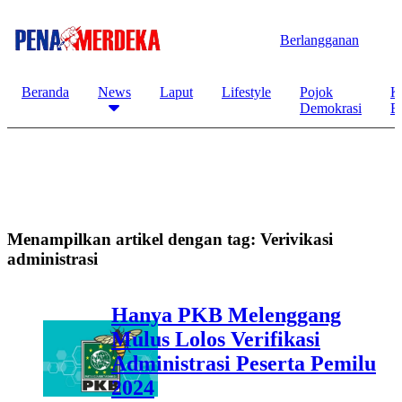
Berlangganan
Beranda
News
Laput
Lifestyle
Pojok
K
Demokrasi
B
Menampilkan artikel dengan tag:
Verivikasi
administrasi
Hanya PKB Melenggang
Mulus Lolos Verifikasi
Administrasi Peserta Pemilu
2024