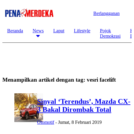
Berlangganan
Beranda
News
Laput
Lifestyle
Pojok
K
Demokrasi
B
Menampilkan artikel dengan tag:
vesri facelift
Sinyal ‘Terendus’, Mazda CX-
3 Bakal Dirombak Total
Otomotif
-
Jumat, 8 Februari 2019