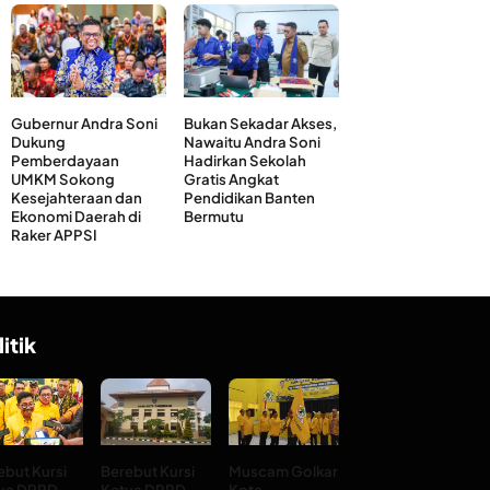
Gubernur Andra Soni
Bukan Sekadar Akses,
Dukung
Nawaitu Andra Soni
Pemberdayaan
Hadirkan Sekolah
UMKM Sokong
Gratis Angkat
Kesejahteraan dan
Pendidikan Banten
Ekonomi Daerah di
Bermutu
Raker APPSI
litik
ebut Kursi
Berebut Kursi
Muscam Golkar
ua DPRD
Ketua DPRD
Kota