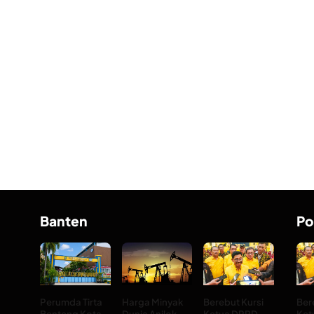
Banten
Po
Perumda Tirta
Harga Minyak
Berebut Kursi
Ber
Benteng Kota
Dunia Anjlok
Ketua DPRD
Ket