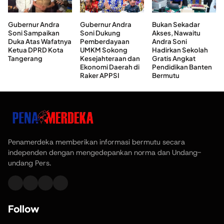
Gubernur Andra
Gubernur Andra
Bukan Sekadar
Soni Sampaikan
Soni Dukung
Akses, Nawaitu
Duka Atas Wafatnya
Pemberdayaan
Andra Soni
Ketua DPRD Kota
UMKM Sokong
Hadirkan Sekolah
Tangerang
Kesejahteraan dan
Gratis Angkat
Ekonomi Daerah di
Pendidikan Banten
Raker APPSI
Bermutu
Penamerdeka memberikan informasi bermutu secara
independen dengan mengedepankan norma dan Undang-
undang Pers.
Follow