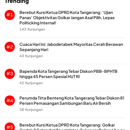
Trending
Berebut Kursi Ketua DPRD Kota Tangerang: ‘Ujian
#1
Panas’ Objektivitas Golkar Jangan Asal Pilih, Lepas
Politicking Internal!
143 Kunjungan
Cuaca Hari Ini: Jabodetabek Mayoritas Cerah Berawan
#2
Sepanjang Hari
43 Kunjungan
Bapenda Kota Tangerang Tebar Diskon PBB-BPHTB
#3
hingga 45 Persen Spesial HUT RI
42 Kunjungan
Perumda Tirta Benteng Kota Tangerang Tebar Diskon 81
#4
Persen Pemasangan Sambungan Baru Air Bersih
38 Kunjungan
Berebut Kursi Ketua DPRD Kota Tangerang: Golkar
#5