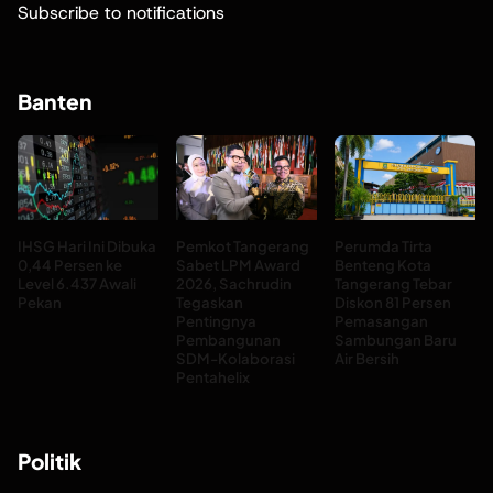
Subscribe to notifications
Banten
IHSG Hari Ini Dibuka
Pemkot Tangerang
Perumda Tirta
0,44 Persen ke
Sabet LPM Award
Benteng Kota
Level 6.437 Awali
2026, Sachrudin
Tangerang Tebar
Pekan
Tegaskan
Diskon 81 Persen
Pentingnya
Pemasangan
Pembangunan
Sambungan Baru
SDM-Kolaborasi
Air Bersih
Pentahelix
Politik