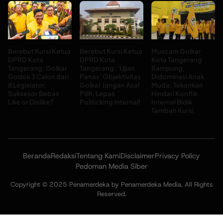
Berebut Kursi Ketua
Berebut Kursi Ketua
Muscam Golkar
DPRD Kota
DPRD Kota
Kota Tangerang
Tangerang: Golkar
Tangerang: ‘Ujian
Rampung,
Godok 3 Calon dari
Panas’ Objektivitas
Didominasi Anak
8 Legislator,
Golkar Jangan Asal
Muda: Tekankan
Suksesor Bebas
Pilih, Lepas
Hindari Konflik
Like or Dislike?
Politicking Internal!
Internal Bidik
Tambah Kursi
Beranda
Redaksi
Tentang Kami
Disclaimer
Privacy Policy
Pedoman Media Siber
Copyright © 2025 Penamerdeka by Penamerdeka Media. All Rights
Reserved.