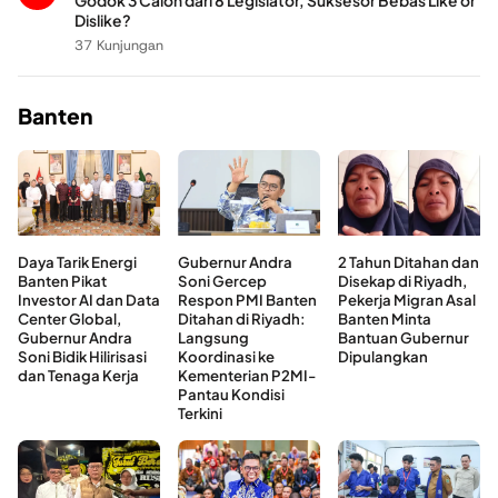
Godok 3 Calon dari 8 Legislator, Suksesor Bebas Like or
Dislike?
37 Kunjungan
Banten
Daya Tarik Energi
Gubernur Andra
2 Tahun Ditahan dan
Banten Pikat
Soni Gercep
Disekap di Riyadh,
Investor AI dan Data
Respon PMI Banten
Pekerja Migran Asal
Center Global,
Ditahan di Riyadh:
Banten Minta
Gubernur Andra
Langsung
Bantuan Gubernur
Soni Bidik Hilirisasi
Koordinasi ke
Dipulangkan
dan Tenaga Kerja
Kementerian P2MI-
Pantau Kondisi
Terkini