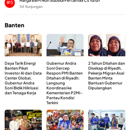
Harga BBM Non Subsidi Pertamax Cs Turun
#5
34 Kunjungan
Banten
Daya Tarik Energi
Gubernur Andra
2 Tahun Ditahan dan
Banten Pikat
Soni Gercep
Disekap di Riyadh,
Investor AI dan Data
Respon PMI Banten
Pekerja Migran Asal
Center Global,
Ditahan di Riyadh:
Banten Minta
Gubernur Andra
Langsung
Bantuan Gubernur
Soni Bidik Hilirisasi
Koordinasi ke
Dipulangkan
dan Tenaga Kerja
Kementerian P2MI-
Pantau Kondisi
Terkini