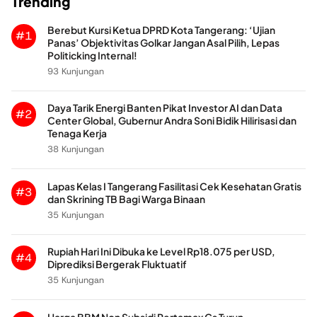
Trending
Berebut Kursi Ketua DPRD Kota Tangerang: ‘Ujian
#1
Panas’ Objektivitas Golkar Jangan Asal Pilih, Lepas
Politicking Internal!
93 Kunjungan
Daya Tarik Energi Banten Pikat Investor AI dan Data
#2
Center Global, Gubernur Andra Soni Bidik Hilirisasi dan
Tenaga Kerja
38 Kunjungan
Lapas Kelas I Tangerang Fasilitasi Cek Kesehatan Gratis
#3
dan Skrining TB Bagi Warga Binaan
35 Kunjungan
Rupiah Hari Ini Dibuka ke Level Rp18.075 per USD,
#4
Diprediksi Bergerak Fluktuatif
35 Kunjungan