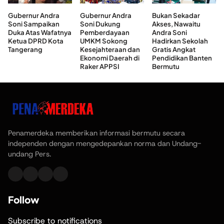
Gubernur Andra
Gubernur Andra
Bukan Sekadar
Soni Sampaikan
Soni Dukung
Akses, Nawaitu
Duka Atas Wafatnya
Pemberdayaan
Andra Soni
Ketua DPRD Kota
UMKM Sokong
Hadirkan Sekolah
Tangerang
Kesejahteraan dan
Gratis Angkat
Ekonomi Daerah di
Pendidikan Banten
Raker APPSI
Bermutu
Penamerdeka memberikan informasi bermutu secara
independen dengan mengedepankan norma dan Undang-
undang Pers.
Follow
Subscribe to notifications