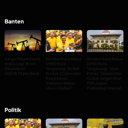
Banten
Harga Minyak Dunia
Berebut Kursi Ketua
Berebut Kursi Ketua
Anjlok Lagi, Brent
DPRD Kota
DPRD Kota
Dibanderol
Tangerang: Golkar
Tangerang: ‘Ujian
USD78,72 per Barel
Godok 3 Calon dari
Panas’ Objektivitas
8 Legislator,
Golkar Jangan Asal
Suksesor Bebas
Pilih, Lepas
Like or Dislike?
Politicking Internal!
Politik