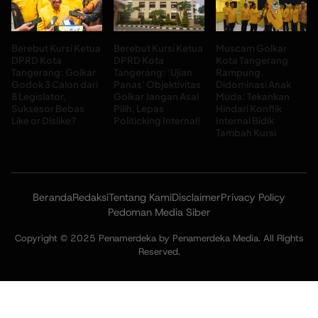
Berebut Kursi Ketua
Berebut Kursi Ketua
Muscam Golkar
DPRD Kota
DPRD Kota
Kota Tangerang
Tangerang: Golkar
Tangerang: ‘Ujian
Rampung,
Godok 3 Calon dari
Panas’ Objektivitas
Didominasi Anak
8 Legislator,
Golkar Jangan Asal
Muda: Tekankan
Suksesor Bebas
Pilih, Lepas
Hindari Konflik
Like or Dislike?
Politicking Internal!
Internal Bidik
Tambah Kursi
Beranda
Redaksi
Tentang Kami
Disclaimer
Privacy Policy
Pedoman Media Siber
Copyright © 2025 Penamerdeka by Penamerdeka Media. All Rights
Reserved.