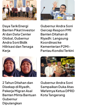
Daya Tarik Energi
Gubernur Andra Soni
Banten Pikat Investor
Gercep Respon PMI
AI dan Data Center
Banten Ditahan di
Global, Gubernur
Riyadh: Langsung
Andra Soni Bidik
Koordinasi ke
Hilirisasi dan Tenaga
Kementerian P2MI-
Kerja
Pantau Kondisi Terkini
2 Tahun Ditahan dan
Gubernur Andra Soni
Disekap di Riyadh,
Sampaikan Duka Atas
Pekerja Migran Asal
Wafatnya Ketua DPRD
Banten Minta Bantuan
Kota Tangerang
Gubernur
Dipulangkan