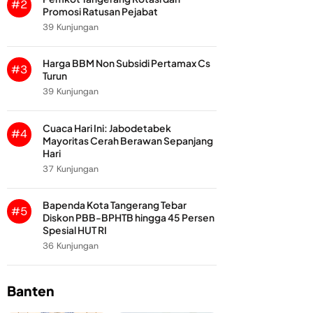
#2
Promosi Ratusan Pejabat
39 Kunjungan
Harga BBM Non Subsidi Pertamax Cs
#3
Turun
39 Kunjungan
Cuaca Hari Ini: Jabodetabek
#4
Mayoritas Cerah Berawan Sepanjang
Hari
37 Kunjungan
Bapenda Kota Tangerang Tebar
#5
Diskon PBB-BPHTB hingga 45 Persen
Spesial HUT RI
36 Kunjungan
Banten