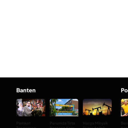
Banten
Po
Pemkot
Perumda Tirta
Harga Minyak
Ber
Tangerang
Benteng Kota
Dunia Anjlok
Ket