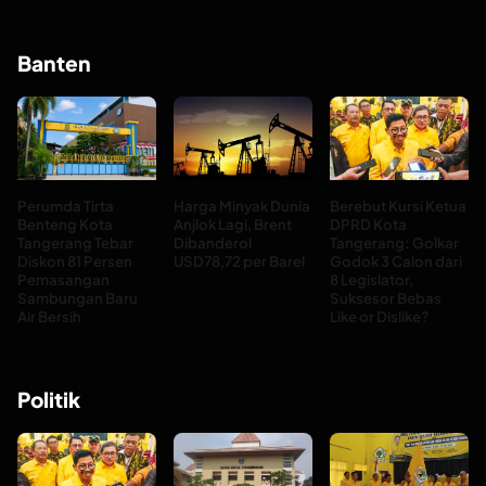
Banten
Perumda Tirta
Harga Minyak Dunia
Berebut Kursi Ketua
Benteng Kota
Anjlok Lagi, Brent
DPRD Kota
Tangerang Tebar
Dibanderol
Tangerang: Golkar
Diskon 81 Persen
USD78,72 per Barel
Godok 3 Calon dari
Pemasangan
8 Legislator,
Sambungan Baru
Suksesor Bebas
Air Bersih
Like or Dislike?
Politik