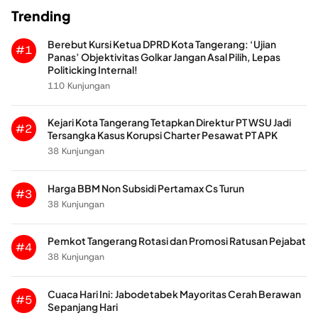
Trending
Berebut Kursi Ketua DPRD Kota Tangerang: ‘Ujian
#1
Panas’ Objektivitas Golkar Jangan Asal Pilih, Lepas
Politicking Internal!
110 Kunjungan
Kejari Kota Tangerang Tetapkan Direktur PT WSU Jadi
#2
Tersangka Kasus Korupsi Charter Pesawat PT APK
38 Kunjungan
Harga BBM Non Subsidi Pertamax Cs Turun
#3
38 Kunjungan
Pemkot Tangerang Rotasi dan Promosi Ratusan Pejabat
#4
38 Kunjungan
Cuaca Hari Ini: Jabodetabek Mayoritas Cerah Berawan
#5
Sepanjang Hari