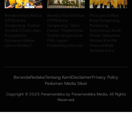
Berebut Kursi Ketua
Berebut Kursi Ketua
Muscam Golkar
DPRD Kota
DPRD Kota
Kota Tangerang
Tangerang: Golkar
Tangerang: ‘Ujian
Rampung,
Godok 3 Calon dari
Panas’ Objektivitas
Didominasi Anak
8 Legislator,
Golkar Jangan Asal
Muda: Tekankan
Suksesor Bebas
Pilih, Lepas
Hindari Konflik
Like or Dislike?
Politicking Internal!
Internal Bidik
Tambah Kursi
Beranda
Redaksi
Tentang Kami
Disclaimer
Privacy Policy
Pedoman Media Siber
Copyright © 2025 Penamerdeka by Penamerdeka Media. All Rights
Reserved.