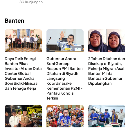
36 Kunjungan
Banten
Daya Tarik Energi
Gubernur Andra
2 Tahun Ditahan dan
Banten Pikat
Soni Gercep
Disekap di Riyadh,
Investor AI dan Data
Respon PMI Banten
Pekerja Migran Asal
Center Global,
Ditahan di Riyadh:
Banten Minta
Gubernur Andra
Langsung
Bantuan Gubernur
Soni Bidik Hilirisasi
Koordinasi ke
Dipulangkan
dan Tenaga Kerja
Kementerian P2MI-
Pantau Kondisi
Terkini