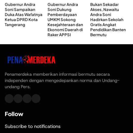
Gubernur Andra
Gubernur Andra
Bukan Sekadar
Soni Sampaikan
Soni Dukung
Akses, Nawaitu
Duka Atas Wafatnya
Pemberdayaan
Andra Soni
Ketua DPRD Kota
UMKM Sokong
Hadirkan Sekolah
Tangerang
Kesejahteraan dan
Gratis Angkat
Ekonomi Daerah di
Pendidikan Banten
Raker APPSI
Bermutu
Penamerdeka memberikan informasi bermutu secara
independen dengan mengedepankan norma dan Undang-
undang Pers.
Follow
Subscribe to notifications