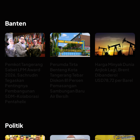
Banten
Pemkot Tangerang
Perumda Tirta
Harga Minyak Dunia
Sabet LPM Award
Benteng Kota
Anjlok Lagi, Brent
2026, Sachrudin
Tangerang Tebar
Dibanderol
Tegaskan
Diskon 81 Persen
USD78,72 per Barel
Pentingnya
Pemasangan
Pembangunan
Sambungan Baru
SDM-Kolaborasi
Air Bersih
Pentahelix
Politik