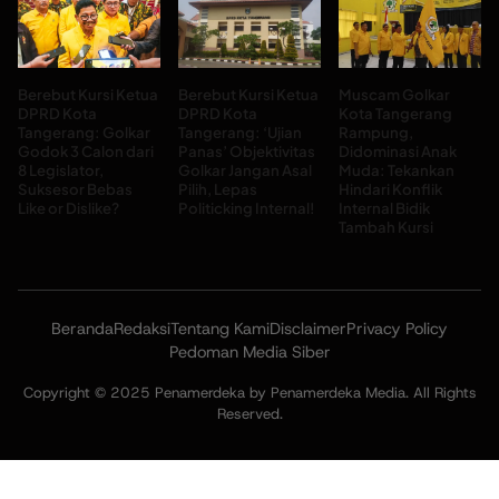
Berebut Kursi Ketua
Berebut Kursi Ketua
Muscam Golkar
DPRD Kota
DPRD Kota
Kota Tangerang
Tangerang: Golkar
Tangerang: ‘Ujian
Rampung,
Godok 3 Calon dari
Panas’ Objektivitas
Didominasi Anak
8 Legislator,
Golkar Jangan Asal
Muda: Tekankan
Suksesor Bebas
Pilih, Lepas
Hindari Konflik
Like or Dislike?
Politicking Internal!
Internal Bidik
Tambah Kursi
Beranda
Redaksi
Tentang Kami
Disclaimer
Privacy Policy
Pedoman Media Siber
Copyright © 2025 Penamerdeka by Penamerdeka Media. All Rights
Reserved.