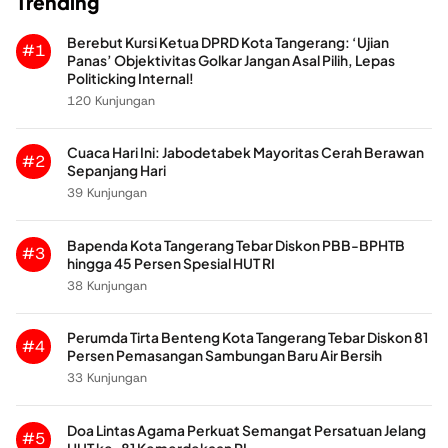
Trending
Berebut Kursi Ketua DPRD Kota Tangerang: ‘Ujian
#1
Panas’ Objektivitas Golkar Jangan Asal Pilih, Lepas
Politicking Internal!
120 Kunjungan
Cuaca Hari Ini: Jabodetabek Mayoritas Cerah Berawan
#2
Sepanjang Hari
39 Kunjungan
Bapenda Kota Tangerang Tebar Diskon PBB-BPHTB
#3
hingga 45 Persen Spesial HUT RI
38 Kunjungan
Perumda Tirta Benteng Kota Tangerang Tebar Diskon 81
#4
Persen Pemasangan Sambungan Baru Air Bersih
33 Kunjungan
Doa Lintas Agama Perkuat Semangat Persatuan Jelang
#5