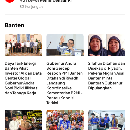
HUT ke-81 Kemerdekaan RI
32 Kunjungan
Banten
Daya Tarik Energi
Gubernur Andra
2 Tahun Ditahan dan
Banten Pikat
Soni Gercep
Disekap di Riyadh,
Investor AI dan Data
Respon PMI Banten
Pekerja Migran Asal
Center Global,
Ditahan di Riyadh:
Banten Minta
Gubernur Andra
Langsung
Bantuan Gubernur
Soni Bidik Hilirisasi
Koordinasi ke
Dipulangkan
dan Tenaga Kerja
Kementerian P2MI-
Pantau Kondisi
Terkini