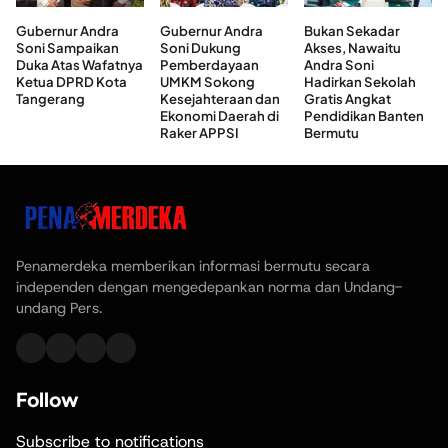
Gubernur Andra
Gubernur Andra
Bukan Sekadar
Soni Sampaikan
Soni Dukung
Akses, Nawaitu
Duka Atas Wafatnya
Pemberdayaan
Andra Soni
Ketua DPRD Kota
UMKM Sokong
Hadirkan Sekolah
Tangerang
Kesejahteraan dan
Gratis Angkat
Ekonomi Daerah di
Pendidikan Banten
Raker APPSI
Bermutu
Penamerdeka memberikan informasi bermutu secara
independen dengan mengedepankan norma dan Undang-
undang Pers.
Follow
Subscribe to notifications