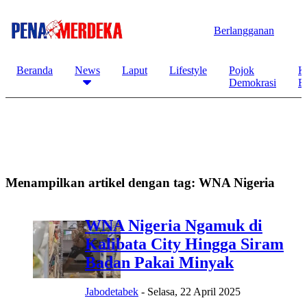
Berlangganan
Beranda
News
Laput
Lifestyle
Pojok
K
Demokrasi
B
Menampilkan artikel dengan tag:
WNA Nigeria
WNA Nigeria Ngamuk di
Kalibata City Hingga Siram
Badan Pakai Minyak
Jabodetabek
-
Selasa, 22 April 2025