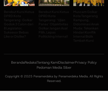
Berebut Kursi Ketua
Berebut Kursi Ketua
Muscam Golkar
DPRD Kota
DPRD Kota
Kota Tangerang
Tangerang: Golkar
Tangerang: ‘Ujian
Rampung,
Godok 3 Calon dari
Panas’ Objektivitas
Didominasi Anak
8 Legislator,
Golkar Jangan Asal
Muda: Tekankan
Suksesor Bebas
Pilih, Lepas
Hindari Konflik
Like or Dislike?
Politicking Internal!
Internal Bidik
Tambah Kursi
Beranda
Redaksi
Tentang Kami
Disclaimer
Privacy Policy
Pedoman Media Siber
Copyright © 2025 Penamerdeka by Penamerdeka Media. All Rights
Reserved.