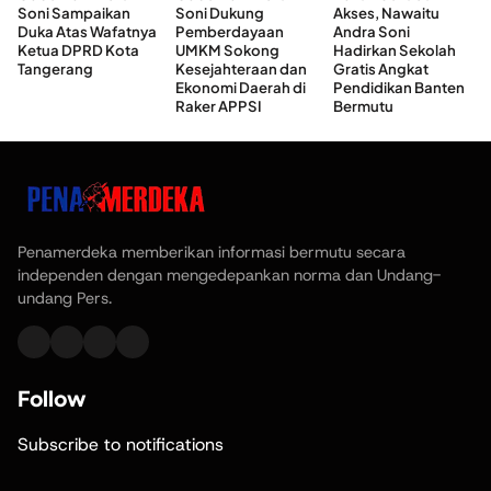
Soni Sampaikan
Soni Dukung
Akses, Nawaitu
Duka Atas Wafatnya
Pemberdayaan
Andra Soni
Ketua DPRD Kota
UMKM Sokong
Hadirkan Sekolah
Tangerang
Kesejahteraan dan
Gratis Angkat
Ekonomi Daerah di
Pendidikan Banten
Raker APPSI
Bermutu
Penamerdeka memberikan informasi bermutu secara
independen dengan mengedepankan norma dan Undang-
undang Pers.
Follow
Subscribe to notifications