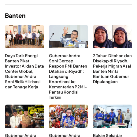
Banten
Daya Tarik Energi
Gubernur Andra
2 Tahun Ditahan dan
Banten Pikat
Soni Gercep
Disekap di Riyadh,
Investor AI dan Data
Respon PMI Banten
Pekerja Migran Asal
Center Global,
Ditahan di Riyadh:
Banten Minta
Gubernur Andra
Langsung
Bantuan Gubernur
Soni Bidik Hilirisasi
Koordinasi ke
Dipulangkan
dan Tenaga Kerja
Kementerian P2MI-
Pantau Kondisi
Terkini
Gubernur Andra
Gubernur Andra
Bukan Sekadar