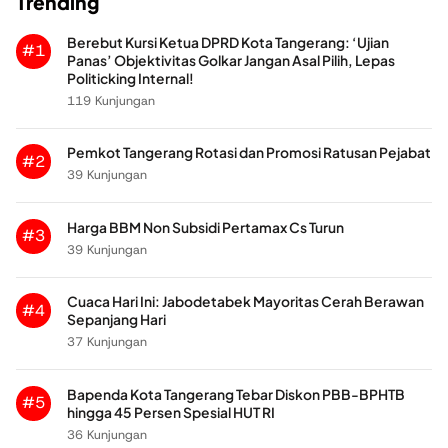
Trending
Berebut Kursi Ketua DPRD Kota Tangerang: ‘Ujian
#1
Panas’ Objektivitas Golkar Jangan Asal Pilih, Lepas
Politicking Internal!
119 Kunjungan
Pemkot Tangerang Rotasi dan Promosi Ratusan Pejabat
#2
39 Kunjungan
Harga BBM Non Subsidi Pertamax Cs Turun
#3
39 Kunjungan
Cuaca Hari Ini: Jabodetabek Mayoritas Cerah Berawan
#4
Sepanjang Hari
37 Kunjungan
Bapenda Kota Tangerang Tebar Diskon PBB-BPHTB
#5
hingga 45 Persen Spesial HUT RI
36 Kunjungan