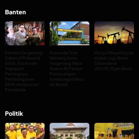
Banten
Pemkot Tangerang
Perumda Tirta
Harga Minyak Dunia
Sabet LPM Award
Benteng Kota
Anjlok Lagi, Brent
2026, Sachrudin
Tangerang Tebar
Dibanderol
Tegaskan
Diskon 81 Persen
USD78,72 per Barel
Pentingnya
Pemasangan
Pembangunan
Sambungan Baru
SDM-Kolaborasi
Air Bersih
Pentahelix
Politik