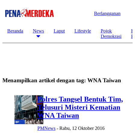
Berlangganan
Beranda
News
Laput
Lifestyle
Pojok
K
Demokrasi
B
Menampilkan artikel dengan tag:
WNA Taiwan
Polres Tangsel Bentuk Tim,
Telusuri Misteri Kematian
WNA Taiwan
PMNews
-
Rabu, 12 Oktober 2016