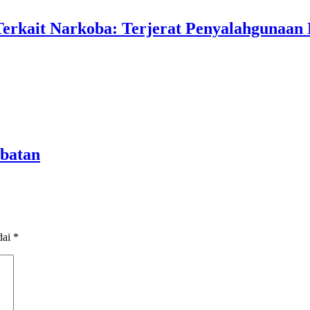
Terkait Narkoba: Terjerat Penyalahgunaan
abatan
dai
*