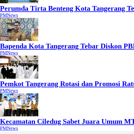
Perumda Tirta Benteng Kota Tangerang Te
PMNews
Bapenda Kota Tangerang Tebar Diskon PBB
PMNews
Pemkot Tangerang Rotasi dan Promosi Rat
PMNews
Kecamatan Ciledug Sabet Juara Umum M
PMNews