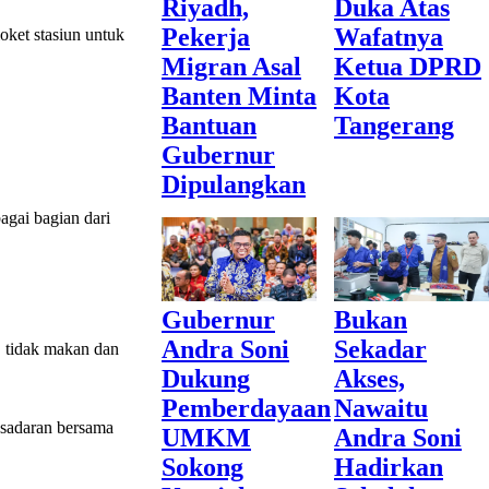
Riyadh,
Duka Atas
Pekerja
Wafatnya
loket stasiun untuk
Migran Asal
Ketua DPRD
Banten Minta
Kota
Bantuan
Tangerang
Gubernur
Dipulangkan
agai bagian dari
Gubernur
Bukan
Andra Soni
Sekadar
, tidak makan dan
Dukung
Akses,
Pemberdayaan
Nawaitu
esadaran bersama
UMKM
Andra Soni
Sokong
Hadirkan