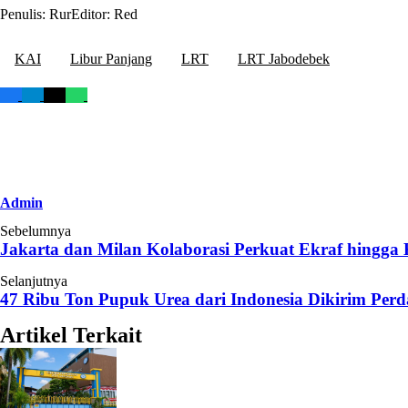
Penulis: Rur
Editor: Red
KAI
Libur Panjang
LRT
LRT Jabodebek
Admin
Sebelumnya
Jakarta dan Milan Kolaborasi Perkuat Ekraf hingg
Selanjutnya
47 Ribu Ton Pupuk Urea dari Indonesia Dikirim Perd
Artikel Terkait