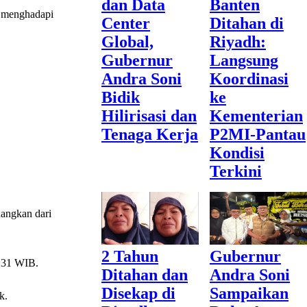
dan Data
Banten
s menghadapi
Center
Ditahan di
Global,
Riyadh:
Gubernur
Langsung
Andra Soni
Koordinasi
Bidik
ke
Hilirisasi dan
Kementerian
Tenaga Kerja
P2MI-Pantau
Kondisi
Terkini
dangkan dari
2 Tahun
Gubernur
2.31 WIB.
Ditahan dan
Andra Soni
Disekap di
Sampaikan
k.