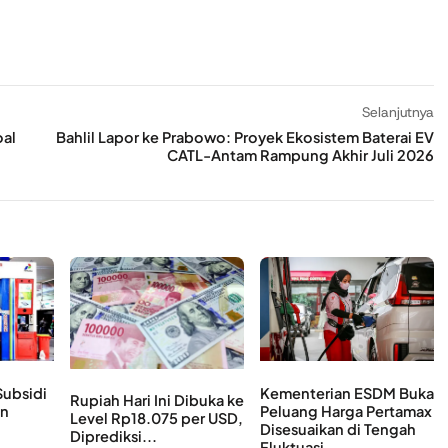
Selanjutnya
oal
Bahlil Lapor ke Prabowo: Proyek Ekosistem Baterai EV
CATL-Antam Rampung Akhir Juli 2026
ubsidi
Kementerian ESDM Buka
Rupiah Hari Ini Dibuka ke
un
Peluang Harga Pertamax
Level Rp18.075 per USD,
Disesuaikan di Tengah
Diprediksi...
Fluktuasi...