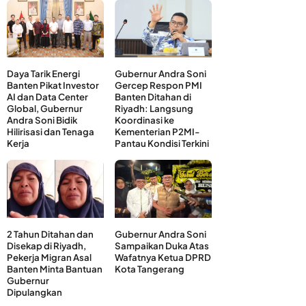
Daya Tarik Energi
Gubernur Andra Soni
Banten Pikat Investor
Gercep Respon PMI
AI dan Data Center
Banten Ditahan di
Global, Gubernur
Riyadh: Langsung
Andra Soni Bidik
Koordinasi ke
Hilirisasi dan Tenaga
Kementerian P2MI-
Kerja
Pantau Kondisi Terkini
2 Tahun Ditahan dan
Gubernur Andra Soni
Disekap di Riyadh,
Sampaikan Duka Atas
Pekerja Migran Asal
Wafatnya Ketua DPRD
Banten Minta Bantuan
Kota Tangerang
Gubernur
Dipulangkan