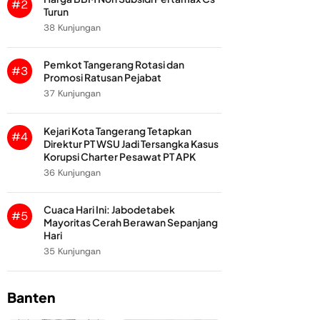
#2
Turun
38 Kunjungan
Pemkot Tangerang Rotasi dan
#3
Promosi Ratusan Pejabat
37 Kunjungan
Kejari Kota Tangerang Tetapkan
#4
Direktur PT WSU Jadi Tersangka Kasus
Korupsi Charter Pesawat PT APK
36 Kunjungan
Cuaca Hari Ini: Jabodetabek
#5
Mayoritas Cerah Berawan Sepanjang
Hari
35 Kunjungan
Banten