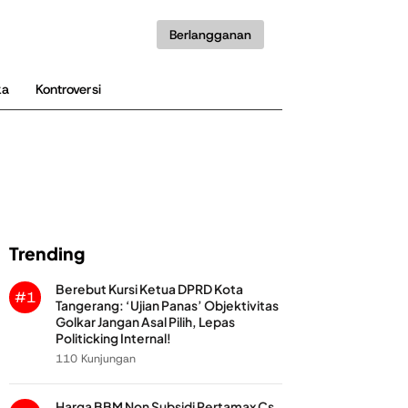
Berlangganan
ka
Kontroversi
Trending
Berebut Kursi Ketua DPRD Kota
#1
Tangerang: ‘Ujian Panas’ Objektivitas
Golkar Jangan Asal Pilih, Lepas
Politicking Internal!
110 Kunjungan
Harga BBM Non Subsidi Pertamax Cs