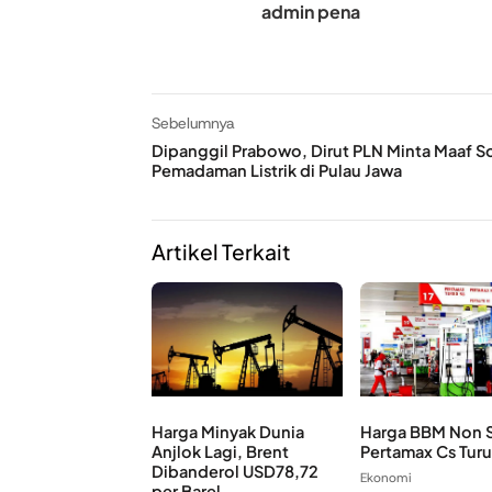
admin pena
Sebelumnya
Dipanggil Prabowo, Dirut PLN Minta Maaf S
Pemadaman Listrik di Pulau Jawa
Artikel Terkait
Harga Minyak Dunia
Harga BBM Non S
Anjlok Lagi, Brent
Pertamax Cs Tur
Dibanderol USD78,72
Ekonomi
per Barel