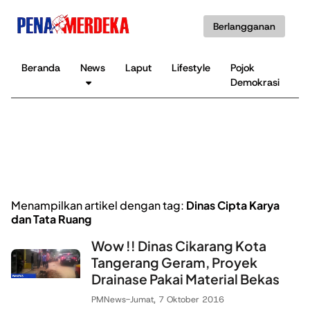
Berlangganan
Beranda
News
Laput
Lifestyle
Pojok
K
Demokrasi
B
Menampilkan artikel dengan tag:
Dinas Cipta Karya
dan Tata Ruang
Wow !! Dinas Cikarang Kota
Tangerang Geram, Proyek
Drainase Pakai Material Bekas
PMNews
-
Jumat, 7 Oktober 2016