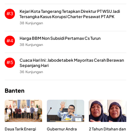
Kejari Kota Tangerang Tetapkan Direktur PT WSU Jadi
#3
Tersangka Kasus Korupsi Charter Pesawat PT APK
38 Kunjungan
Harga BBM Non Subsidi Pertamax Cs Turun
#4
38 Kunjungan
Cuaca Hari Ini: Jabodetabek Mayoritas Cerah Berawan
#5
Sepanjang Hari
36 Kunjungan
Banten
Daya Tarik Energi
Gubernur Andra
2 Tahun Ditahan dan