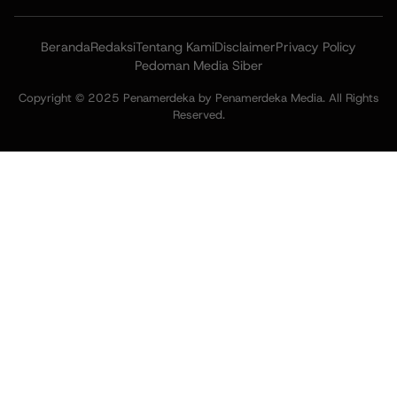
Beranda
Redaksi
Tentang Kami
Disclaimer
Privacy Policy
Pedoman Media Siber
Copyright © 2025 Penamerdeka by Penamerdeka Media. All Rights
Reserved.