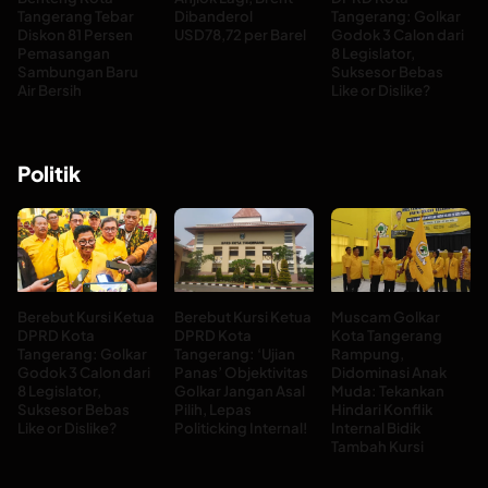
Tangerang Tebar
Dibanderol
Tangerang: Golkar
Diskon 81 Persen
USD78,72 per Barel
Godok 3 Calon dari
Pemasangan
8 Legislator,
Sambungan Baru
Suksesor Bebas
Air Bersih
Like or Dislike?
Politik
Berebut Kursi Ketua
Berebut Kursi Ketua
Muscam Golkar
DPRD Kota
DPRD Kota
Kota Tangerang
Tangerang: Golkar
Tangerang: ‘Ujian
Rampung,
Godok 3 Calon dari
Panas’ Objektivitas
Didominasi Anak
8 Legislator,
Golkar Jangan Asal
Muda: Tekankan
Suksesor Bebas
Pilih, Lepas
Hindari Konflik
Like or Dislike?
Politicking Internal!
Internal Bidik
Tambah Kursi