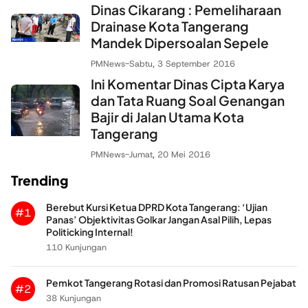
Dinas Cikarang : Pemeliharaan
Drainase Kota Tangerang
Mandek Dipersoalan Sepele
PMNews
-
Sabtu, 3 September 2016
Ini Komentar Dinas Cipta Karya
dan Tata Ruang Soal Genangan
Bajir di Jalan Utama Kota
Tangerang
PMNews
-
Jumat, 20 Mei 2016
Trending
Berebut Kursi Ketua DPRD Kota Tangerang: ‘Ujian
#1
Panas’ Objektivitas Golkar Jangan Asal Pilih, Lepas
Politicking Internal!
110 Kunjungan
Pemkot Tangerang Rotasi dan Promosi Ratusan Pejabat
#2
38 Kunjungan