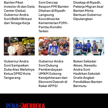
Banten Pikat
Soni Gercep
Disekap di Riyadh,
Investor AI dan Data
Respon PMI Banten
Pekerja Migran Asal
Center Global,
Ditahan di Riyadh:
Banten Minta
Gubernur Andra
Langsung
Bantuan Gubernur
Soni Bidik Hilirisasi
Koordinasi ke
Dipulangkan
dan Tenaga Kerja
Kementerian P2MI-
Pantau Kondisi
Terkini
Gubernur Andra
Gubernur Andra
Bukan Sekadar
Soni Sampaikan
Soni Dukung
Akses, Nawaitu
Duka Atas Wafatnya
Pemberdayaan
Andra Soni
Ketua DPRD Kota
UMKM Sokong
Hadirkan Sekolah
Tangerang
Kesejahteraan dan
Gratis Angkat
Ekonomi Daerah di
Pendidikan Banten
Raker APPSI
Bermutu