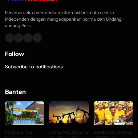
Penamerdeka memberikan informasi bermutu secara
independen dengan mengedepankan norma dan Undang-
undang Pers.
Follow
Subscribe to notifications
Banten
Perumda Tirta
Harga Minyak Dunia
Berebut Kursi Ketua
Benteng Kota
Anjlok Lagi, Brent
DPRD Kota