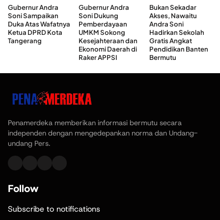
Gubernur Andra
Gubernur Andra
Bukan Sekadar
Soni Sampaikan
Soni Dukung
Akses, Nawaitu
Duka Atas Wafatnya
Pemberdayaan
Andra Soni
Ketua DPRD Kota
UMKM Sokong
Hadirkan Sekolah
Tangerang
Kesejahteraan dan
Gratis Angkat
Ekonomi Daerah di
Pendidikan Banten
Raker APPSI
Bermutu
Penamerdeka memberikan informasi bermutu secara
independen dengan mengedepankan norma dan Undang-
undang Pers.
Follow
Subscribe to notifications