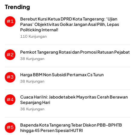
Trending
Berebut Kursi Ketua DPRD Kota Tangerang: ‘Ujian
#1
Panas’ Objektivitas Golkar Jangan Asal Pilih, Lepas
Politicking Internal!
110 Kunjungan
Pemkot Tangerang Rotasi dan Promosi Ratusan Pejabat
#2
38 Kunjungan
Harga BBM Non Subsidi Pertamax Cs Turun
#3
38 Kunjungan
Cuaca Hari Ini: Jabodetabek Mayoritas Cerah Berawan
#4
Sepanjang Hari
36 Kunjungan
Bapenda Kota Tangerang Tebar Diskon PBB-BPHTB
#5
hingga 45 Persen Spesial HUT RI