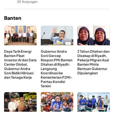
35 Kunjungan
Banten
Daya Tarik Energi
Gubernur Andra
2 Tahun Ditahan dan
Banten Pikat
Soni Gercep
Disekap di Riyadh,
Investor AI dan Data
Respon PMI Banten
Pekerja Migran Asal
Center Global,
Ditahan di Riyadh:
Banten Minta
Gubernur Andra
Langsung
Bantuan Gubernur
Soni Bidik Hilirisasi
Koordinasi ke
Dipulangkan
dan Tenaga Kerja
Kementerian P2MI-
Pantau Kondisi
Terkini