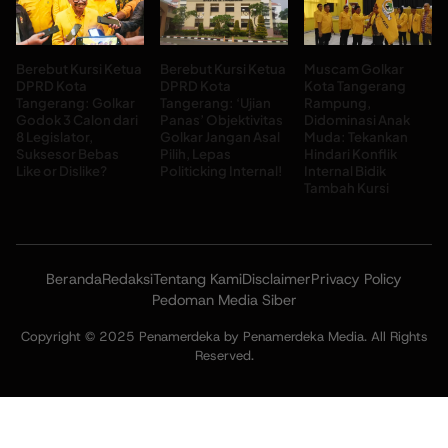
Berebut Kursi Ketua
Berebut Kursi Ketua
Muscam Golkar
DPRD Kota
DPRD Kota
Kota Tangerang
Tangerang: Golkar
Tangerang: ‘Ujian
Rampung,
Godok 3 Calon dari
Panas’ Objektivitas
Didominasi Anak
8 Legislator,
Golkar Jangan Asal
Muda: Tekankan
Suksesor Bebas
Pilih, Lepas
Hindari Konflik
Like or Dislike?
Politicking Internal!
Internal Bidik
Tambah Kursi
Beranda
Redaksi
Tentang Kami
Disclaimer
Privacy Policy
Pedoman Media Siber
Copyright © 2025 Penamerdeka by Penamerdeka Media. All Rights
Reserved.