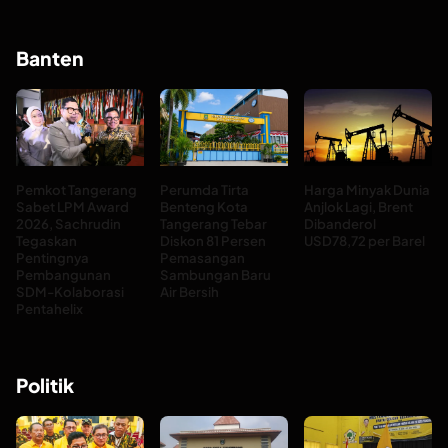
Banten
Pemkot Tangerang
Perumda Tirta
Harga Minyak Dunia
Sabet LPM Award
Benteng Kota
Anjlok Lagi, Brent
2026, Sachrudin
Tangerang Tebar
Dibanderol
Tegaskan
Diskon 81 Persen
USD78,72 per Barel
Pentingnya
Pemasangan
Pembangunan
Sambungan Baru
SDM-Kolaborasi
Air Bersih
Pentahelix
Politik