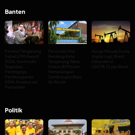
Banten
Pemkot Tangerang
Perumda Tirta
Harga Minyak Dunia
Sabet LPM Award
Benteng Kota
Anjlok Lagi, Brent
2026, Sachrudin
Tangerang Tebar
Dibanderol
Tegaskan
Diskon 81 Persen
USD78,72 per Barel
Pentingnya
Pemasangan
Pembangunan
Sambungan Baru
SDM-Kolaborasi
Air Bersih
Pentahelix
Politik