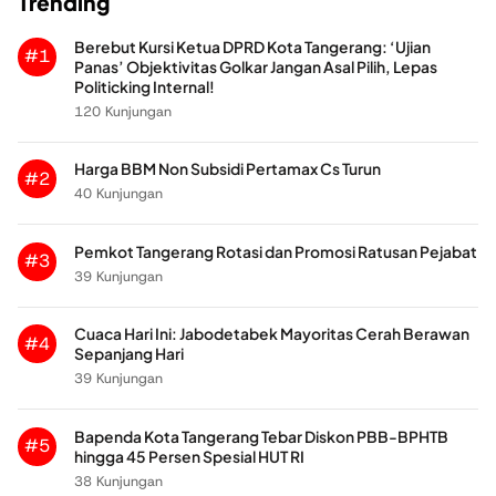
Trending
Berebut Kursi Ketua DPRD Kota Tangerang: ‘Ujian
#1
Panas’ Objektivitas Golkar Jangan Asal Pilih, Lepas
Politicking Internal!
120 Kunjungan
Harga BBM Non Subsidi Pertamax Cs Turun
#2
40 Kunjungan
Pemkot Tangerang Rotasi dan Promosi Ratusan Pejabat
#3
39 Kunjungan
Cuaca Hari Ini: Jabodetabek Mayoritas Cerah Berawan
#4
Sepanjang Hari
39 Kunjungan
Bapenda Kota Tangerang Tebar Diskon PBB-BPHTB
#5
hingga 45 Persen Spesial HUT RI
38 Kunjungan