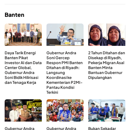
Banten
Daya Tarik Energi
Gubernur Andra
2 Tahun Ditahan dan
Banten Pikat
Soni Gercep
Disekap di Riyadh,
Investor AI dan Data
Respon PMI Banten
Pekerja Migran Asal
Center Global,
Ditahan di Riyadh:
Banten Minta
Gubernur Andra
Langsung
Bantuan Gubernur
Soni Bidik Hilirisasi
Koordinasi ke
Dipulangkan
dan Tenaga Kerja
Kementerian P2MI-
Pantau Kondisi
Terkini
Gubernur Andra
Gubernur Andra
Bukan Sekadar