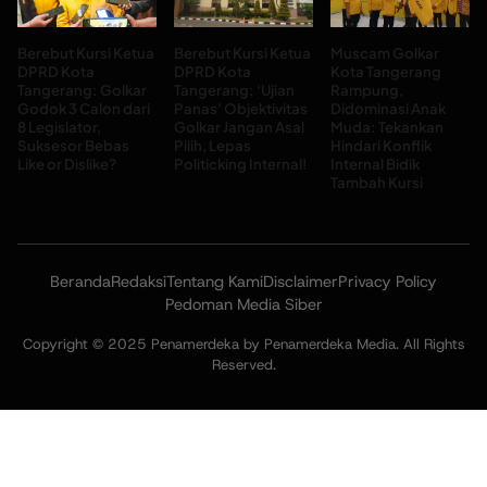
Berebut Kursi Ketua
Berebut Kursi Ketua
Muscam Golkar
DPRD Kota
DPRD Kota
Kota Tangerang
Tangerang: Golkar
Tangerang: ‘Ujian
Rampung,
Godok 3 Calon dari
Panas’ Objektivitas
Didominasi Anak
8 Legislator,
Golkar Jangan Asal
Muda: Tekankan
Suksesor Bebas
Pilih, Lepas
Hindari Konflik
Like or Dislike?
Politicking Internal!
Internal Bidik
Tambah Kursi
Beranda
Redaksi
Tentang Kami
Disclaimer
Privacy Policy
Pedoman Media Siber
Copyright © 2025 Penamerdeka by Penamerdeka Media. All Rights
Reserved.