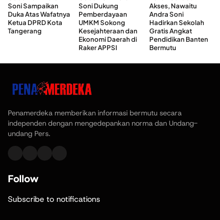
Soni Sampaikan
Soni Dukung
Akses, Nawaitu
Duka Atas Wafatnya
Pemberdayaan
Andra Soni
Ketua DPRD Kota
UMKM Sokong
Hadirkan Sekolah
Tangerang
Kesejahteraan dan
Gratis Angkat
Ekonomi Daerah di
Pendidikan Banten
Raker APPSI
Bermutu
Penamerdeka memberikan informasi bermutu secara
independen dengan mengedepankan norma dan Undang-
undang Pers.
Follow
Subscribe to notifications