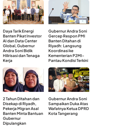
Daya Tarik Energi
Gubernur Andra Soni
Banten Pikat Investor
Gercep Respon PMI
AI dan Data Center
Banten Ditahan di
Global, Gubernur
Riyadh: Langsung
Andra Soni Bidik
Koordinasi ke
Hilirisasi dan Tenaga
Kementerian P2MI-
Kerja
Pantau Kondisi Terkini
2 Tahun Ditahan dan
Gubernur Andra Soni
Disekap di Riyadh,
Sampaikan Duka Atas
Pekerja Migran Asal
Wafatnya Ketua DPRD
Banten Minta Bantuan
Kota Tangerang
Gubernur
Dipulangkan