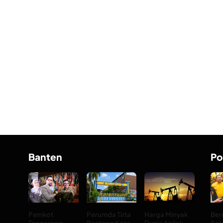
Banten
Po
Pemkot
Perumda Tirta
Harga Minyak
Ber
Tangerang
Benteng Kota
Dunia Anjlok
Ket