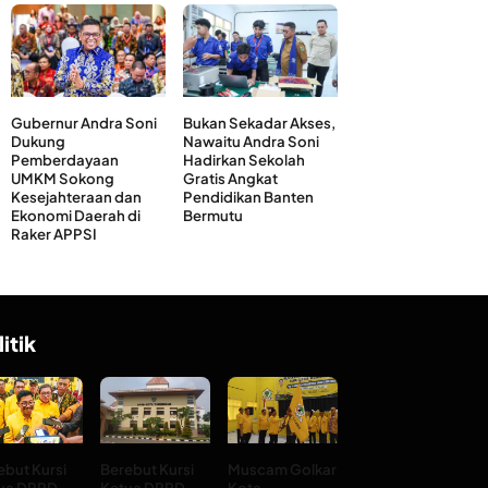
Gubernur Andra Soni
Bukan Sekadar Akses,
Dukung
Nawaitu Andra Soni
Pemberdayaan
Hadirkan Sekolah
UMKM Sokong
Gratis Angkat
Kesejahteraan dan
Pendidikan Banten
Ekonomi Daerah di
Bermutu
Raker APPSI
litik
ebut Kursi
Berebut Kursi
Muscam Golkar
ua DPRD
Ketua DPRD
Kota