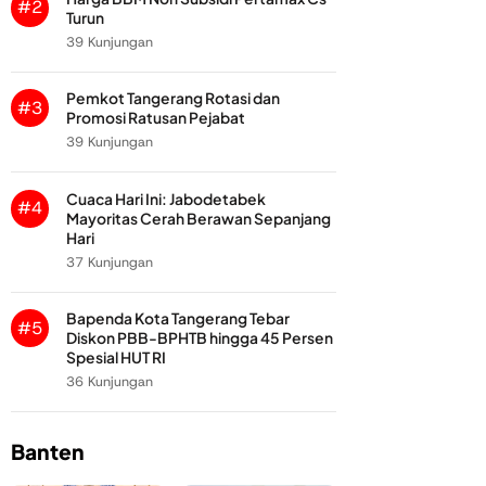
#2
Turun
39 Kunjungan
Pemkot Tangerang Rotasi dan
#3
Promosi Ratusan Pejabat
39 Kunjungan
Cuaca Hari Ini: Jabodetabek
#4
Mayoritas Cerah Berawan Sepanjang
Hari
37 Kunjungan
Bapenda Kota Tangerang Tebar
#5
Diskon PBB-BPHTB hingga 45 Persen
Spesial HUT RI
36 Kunjungan
Banten