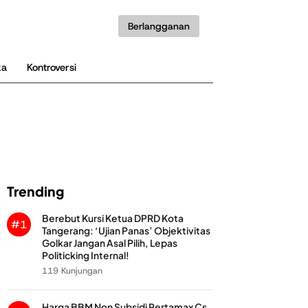
Berlangganan
ka
Kontroversi
Trending
Berebut Kursi Ketua DPRD Kota
#1
Tangerang: ‘Ujian Panas’ Objektivitas
Golkar Jangan Asal Pilih, Lepas
Politicking Internal!
119 Kunjungan
Harga BBM Non Subsidi Pertamax Cs