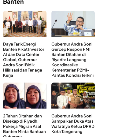
Banten
Daya Tarik Energi
Gubernur Andra Soni
Banten Pikat Investor
Gercep Respon PMI
AI dan Data Center
Banten Ditahan di
Global, Gubernur
Riyadh: Langsung
Andra Soni Bidik
Koordinasi ke
Hilirisasi dan Tenaga
Kementerian P2MI-
Kerja
Pantau Kondisi Terkini
2 Tahun Ditahan dan
Gubernur Andra Soni
Disekap di Riyadh,
Sampaikan Duka Atas
Pekerja Migran Asal
Wafatnya Ketua DPRD
Banten Minta Bantuan
Kota Tangerang
Gubernur