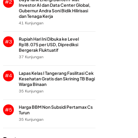
#2
Investor AI dan Data Center Global,
Gubernur Andra Soni Bidik Hilirisasi
dan Tenaga Kerja
41 Kunjungan
Rupiah Hari Ini Dibuka ke Level
#3
Rp18.075 per USD, Diprediksi
Bergerak Fluktuatif
37 Kunjungan
Lapas Kelas I Tangerang Fasilitasi Cek
#4
Kesehatan Gratis dan Skrining TB Bagi
Warga Binaan
35 Kunjungan
Harga BBM Non Subsidi Pertamax Cs
#5
Turun
35 Kunjungan