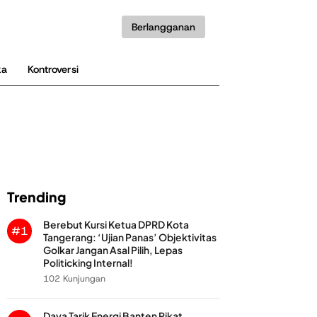
Berlangganan
ka
Kontroversi
Trending
Berebut Kursi Ketua DPRD Kota
#1
Tangerang: ‘Ujian Panas’ Objektivitas
Golkar Jangan Asal Pilih, Lepas
Politicking Internal!
102 Kunjungan
Daya Tarik Energi Banten Pikat