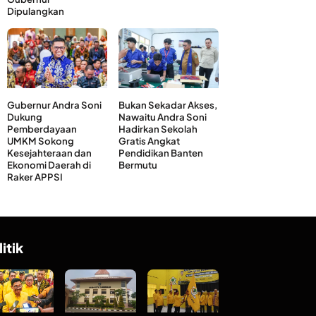
Dipulangkan
Gubernur Andra Soni
Bukan Sekadar Akses,
Dukung
Nawaitu Andra Soni
Pemberdayaan
Hadirkan Sekolah
UMKM Sokong
Gratis Angkat
Kesejahteraan dan
Pendidikan Banten
Ekonomi Daerah di
Bermutu
Raker APPSI
litik