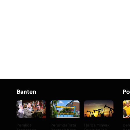
Banten
Po
Pemkot
Perumda Tirta
Harga Minyak
Ber
Tangerang
Benteng Kota
Dunia Anjlok
Ket