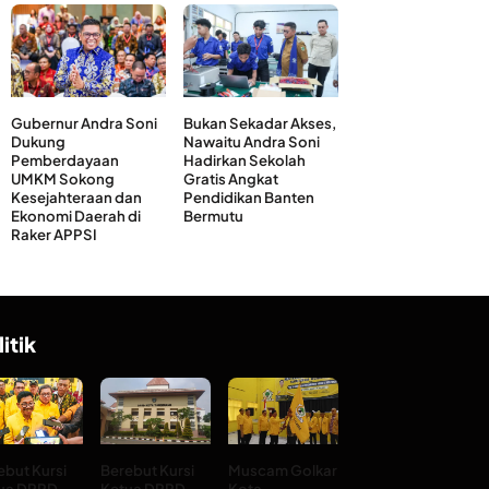
Gubernur Andra Soni
Bukan Sekadar Akses,
Dukung
Nawaitu Andra Soni
Pemberdayaan
Hadirkan Sekolah
UMKM Sokong
Gratis Angkat
Kesejahteraan dan
Pendidikan Banten
Ekonomi Daerah di
Bermutu
Raker APPSI
litik
ebut Kursi
Berebut Kursi
Muscam Golkar
ua DPRD
Ketua DPRD
Kota