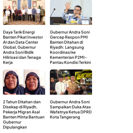
Daya Tarik Energi
Gubernur Andra Soni
Banten Pikat Investor
Gercep Respon PMI
AI dan Data Center
Banten Ditahan di
Global, Gubernur
Riyadh: Langsung
Andra Soni Bidik
Koordinasi ke
Hilirisasi dan Tenaga
Kementerian P2MI-
Kerja
Pantau Kondisi Terkini
2 Tahun Ditahan dan
Gubernur Andra Soni
Disekap di Riyadh,
Sampaikan Duka Atas
Pekerja Migran Asal
Wafatnya Ketua DPRD
Banten Minta Bantuan
Kota Tangerang
Gubernur
Dipulangkan