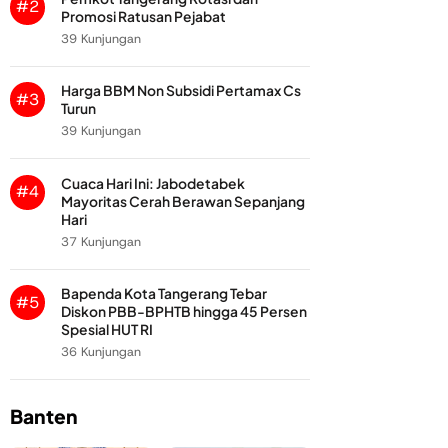
#2
Promosi Ratusan Pejabat
39 Kunjungan
Harga BBM Non Subsidi Pertamax Cs
#3
Turun
39 Kunjungan
Cuaca Hari Ini: Jabodetabek
#4
Mayoritas Cerah Berawan Sepanjang
Hari
37 Kunjungan
Bapenda Kota Tangerang Tebar
#5
Diskon PBB-BPHTB hingga 45 Persen
Spesial HUT RI
36 Kunjungan
Banten