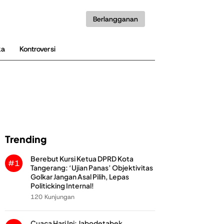
Berlangganan
ka
Kontroversi
Trending
Berebut Kursi Ketua DPRD Kota
#1
Tangerang: ‘Ujian Panas’ Objektivitas
Golkar Jangan Asal Pilih, Lepas
Politicking Internal!
120 Kunjungan
Cuaca Hari Ini: Jabodetabek