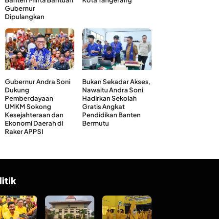
Gubernur
Dipulangkan
Gubernur Andra Soni
Bukan Sekadar Akses,
Dukung
Nawaitu Andra Soni
Pemberdayaan
Hadirkan Sekolah
UMKM Sokong
Gratis Angkat
Kesejahteraan dan
Pendidikan Banten
Ekonomi Daerah di
Bermutu
Raker APPSI
litik