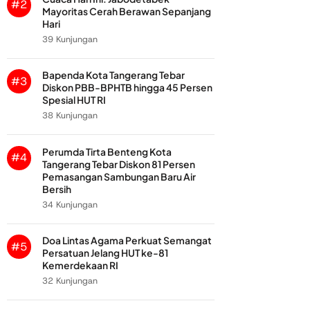
#2
Mayoritas Cerah Berawan Sepanjang
Hari
39 Kunjungan
Bapenda Kota Tangerang Tebar
#3
Diskon PBB-BPHTB hingga 45 Persen
Spesial HUT RI
38 Kunjungan
Perumda Tirta Benteng Kota
#4
Tangerang Tebar Diskon 81 Persen
Pemasangan Sambungan Baru Air
Bersih
34 Kunjungan
Doa Lintas Agama Perkuat Semangat
#5
Persatuan Jelang HUT ke-81
Kemerdekaan RI
32 Kunjungan