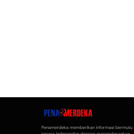
Penamerdeka memberikan informasi bermutu
secara independen dengan mengedepankan