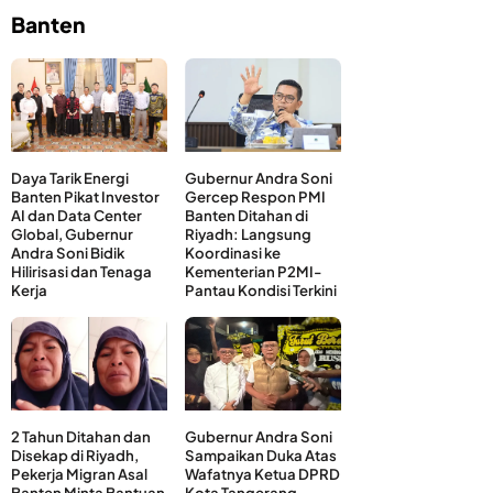
Banten
Daya Tarik Energi
Gubernur Andra Soni
Banten Pikat Investor
Gercep Respon PMI
AI dan Data Center
Banten Ditahan di
Global, Gubernur
Riyadh: Langsung
Andra Soni Bidik
Koordinasi ke
Hilirisasi dan Tenaga
Kementerian P2MI-
Kerja
Pantau Kondisi Terkini
2 Tahun Ditahan dan
Gubernur Andra Soni
Disekap di Riyadh,
Sampaikan Duka Atas
Pekerja Migran Asal
Wafatnya Ketua DPRD
Banten Minta Bantuan
Kota Tangerang