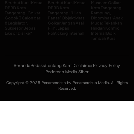
Berebut Kursi Ketua
Berebut Kursi Ketua
Muscam Golkar
DPRD Kota
DPRD Kota
Kota Tangerang
Tangerang: Golkar
Tangerang: ‘Ujian
Rampung,
Godok 3 Calon dari
Panas’ Objektivitas
Didominasi Anak
8 Legislator,
Golkar Jangan Asal
Muda: Tekankan
Suksesor Bebas
Pilih, Lepas
Hindari Konflik
Like or Dislike?
Politicking Internal!
Internal Bidik
Tambah Kursi
Beranda
Redaksi
Tentang Kami
Disclaimer
Privacy Policy
Pedoman Media Siber
Copyright © 2025 Penamerdeka by Penamerdeka Media. All Rights
Reserved.