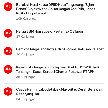
Berebut Kursi Ketua DPRD Kota Tangerang: ‘Ujian
#1
Panas’ Objektivitas Golkar Jangan Asal Pilih, Lepas
Politicking Internal!
109 Kunjungan
Harga BBM Non Subsidi Pertamax Cs Turun
#2
37 Kunjungan
Pemkot Tangerang Rotasi dan Promosi Ratusan Pejabat
#3
36 Kunjungan
Kejari Kota Tangerang Tetapkan Direktur PT WSU Jadi
#4
Tersangka Kasus Korupsi Charter Pesawat PT APK
35 Kunjungan
Cuaca Hari Ini: Jabodetabek Mayoritas Cerah Berawan
#5
Sepanjang Hari
34 Kunjungan