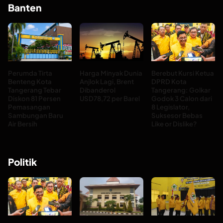
Banten
Perumda Tirta
Harga Minyak Dunia
Berebut Kursi Ketua
Benteng Kota
Anjlok Lagi, Brent
DPRD Kota
Tangerang Tebar
Dibanderol
Tangerang: Golkar
Diskon 81 Persen
USD78,72 per Barel
Godok 3 Calon dari
Pemasangan
8 Legislator,
Sambungan Baru
Suksesor Bebas
Air Bersih
Like or Dislike?
Politik