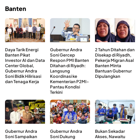
Banten
Daya Tarik Energi
Gubernur Andra
2 Tahun Ditahan dan
Banten Pikat
Soni Gercep
Disekap di Riyadh,
Investor AI dan Data
Respon PMI Banten
Pekerja Migran Asal
Center Global,
Ditahan di Riyadh:
Banten Minta
Gubernur Andra
Langsung
Bantuan Gubernur
Soni Bidik Hilirisasi
Koordinasi ke
Dipulangkan
dan Tenaga Kerja
Kementerian P2MI-
Pantau Kondisi
Terkini
Gubernur Andra
Gubernur Andra
Bukan Sekadar
Soni Sampaikan
Soni Dukung
Akses, Nawaitu