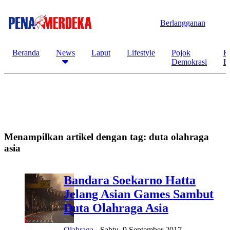
Berlangganan
Beranda
News
Laput
Lifestyle
Pojok
K
Demokrasi
B
Menampilkan artikel dengan tag:
duta olahraga
asia
Bandara Soekarno Hatta
Jelang Asian Games Sambut
Duta Olahraga Asia
Olahraga
-
Sabtu, 9 September 2017