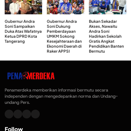
Gubernur Andra
Gubernur Andra
Bukan Sekadar
Soni Sampaikan
Soni Dukung
Akses, Nawaitu
Duka Atas Wafatnya
Pemberdayaan
Andra Soni
Ketua DPRD Kota
UMKM Sokong
Hadirkan Sekolah
Tangerang
Kesejahteraan dan
Gratis Angkat
Ekonomi Daerah di
Pendidikan Banten
Raker APPSI
Bermutu
Penamerdeka memberikan informasi bermutu secara
independen dengan mengedepankan norma dan Undang-
undang Pers.
Follow