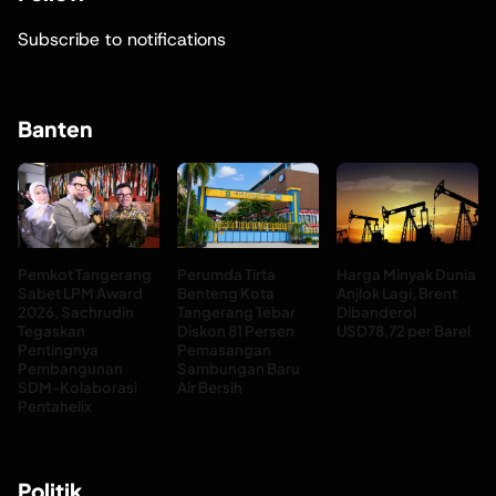
Subscribe to notifications
Banten
Pemkot Tangerang
Perumda Tirta
Harga Minyak Dunia
Sabet LPM Award
Benteng Kota
Anjlok Lagi, Brent
2026, Sachrudin
Tangerang Tebar
Dibanderol
Tegaskan
Diskon 81 Persen
USD78,72 per Barel
Pentingnya
Pemasangan
Pembangunan
Sambungan Baru
SDM-Kolaborasi
Air Bersih
Pentahelix
Politik