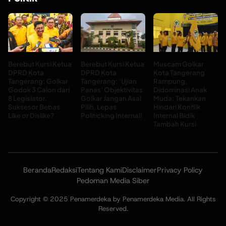
Berebut Kursi Ketua
Berebut Kursi Ketua
Muscam Golkar
DPRD Kota
DPRD Kota
Kota Tangerang
Tangerang: Golkar
Tangerang: ‘Ujian
Rampung,
Godok 3 Calon dari
Panas’ Objektivitas
Didominasi Anak
8 Legislator,
Golkar Jangan Asal
Muda: Tekankan
Suksesor Bebas
Pilih, Lepas
Hindari Konflik
Like or Dislike?
Politicking Internal!
Internal Bidik
Tambah Kursi
Beranda
Redaksi
Tentang Kami
Disclaimer
Privacy Policy
Pedoman Media Siber
Copyright © 2025 Penamerdeka by Penamerdeka Media. All Rights
Reserved.