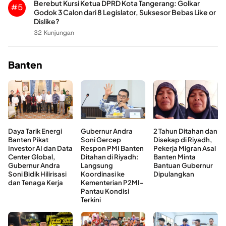
Berebut Kursi Ketua DPRD Kota Tangerang: Golkar
#5
Godok 3 Calon dari 8 Legislator, Suksesor Bebas Like or
Dislike?
32 Kunjungan
Banten
Daya Tarik Energi
Gubernur Andra
2 Tahun Ditahan dan
Banten Pikat
Soni Gercep
Disekap di Riyadh,
Investor AI dan Data
Respon PMI Banten
Pekerja Migran Asal
Center Global,
Ditahan di Riyadh:
Banten Minta
Gubernur Andra
Langsung
Bantuan Gubernur
Soni Bidik Hilirisasi
Koordinasi ke
Dipulangkan
dan Tenaga Kerja
Kementerian P2MI-
Pantau Kondisi
Terkini