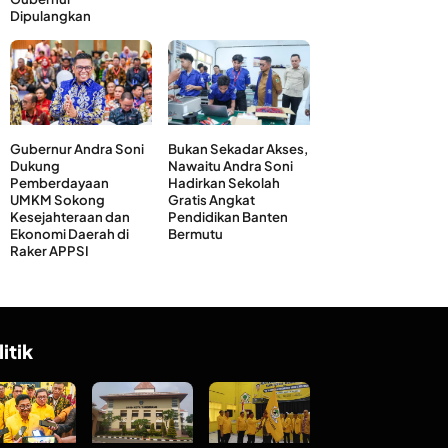
Dipulangkan
Gubernur Andra Soni
Bukan Sekadar Akses,
Dukung
Nawaitu Andra Soni
Pemberdayaan
Hadirkan Sekolah
UMKM Sokong
Gratis Angkat
Kesejahteraan dan
Pendidikan Banten
Ekonomi Daerah di
Bermutu
Raker APPSI
litik