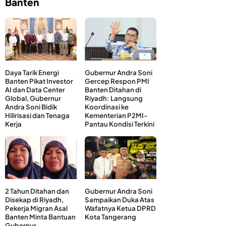
Banten
Daya Tarik Energi
Gubernur Andra Soni
Banten Pikat Investor
Gercep Respon PMI
AI dan Data Center
Banten Ditahan di
Global, Gubernur
Riyadh: Langsung
Andra Soni Bidik
Koordinasi ke
Hilirisasi dan Tenaga
Kementerian P2MI-
Kerja
Pantau Kondisi Terkini
2 Tahun Ditahan dan
Gubernur Andra Soni
Disekap di Riyadh,
Sampaikan Duka Atas
Pekerja Migran Asal
Wafatnya Ketua DPRD
Banten Minta Bantuan
Kota Tangerang
Gubernur