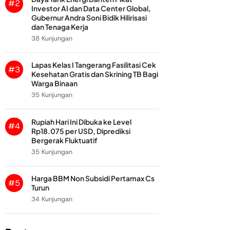
#2
Investor AI dan Data Center Global,
Gubernur Andra Soni Bidik Hilirisasi
dan Tenaga Kerja
38 Kunjungan
Lapas Kelas I Tangerang Fasilitasi Cek
#3
Kesehatan Gratis dan Skrining TB Bagi
Warga Binaan
35 Kunjungan
Rupiah Hari Ini Dibuka ke Level
#4
Rp18.075 per USD, Diprediksi
Bergerak Fluktuatif
35 Kunjungan
Harga BBM Non Subsidi Pertamax Cs
#5
Turun
34 Kunjungan