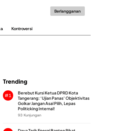
Berlangganan
ka
Kontroversi
Trending
Berebut Kursi Ketua DPRD Kota
#1
Tangerang: ‘Ujian Panas’ Objektivitas
Golkar Jangan Asal Pilih, Lepas
Politicking Internal!
93 Kunjungan
Daya Tarik Energi Banten Pikat