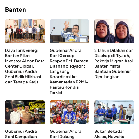
Banten
Daya Tarik Energi
Gubernur Andra
2 Tahun Ditahan dan
Banten Pikat
Soni Gercep
Disekap di Riyadh,
Investor AI dan Data
Respon PMI Banten
Pekerja Migran Asal
Center Global,
Ditahan di Riyadh:
Banten Minta
Gubernur Andra
Langsung
Bantuan Gubernur
Soni Bidik Hilirisasi
Koordinasi ke
Dipulangkan
dan Tenaga Kerja
Kementerian P2MI-
Pantau Kondisi
Terkini
Gubernur Andra
Gubernur Andra
Bukan Sekadar
Soni Sampaikan
Soni Dukung
Akses, Nawaitu