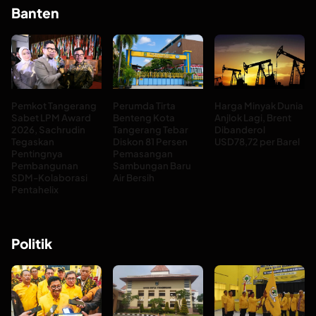
Banten
Pemkot Tangerang
Perumda Tirta
Harga Minyak Dunia
Sabet LPM Award
Benteng Kota
Anjlok Lagi, Brent
2026, Sachrudin
Tangerang Tebar
Dibanderol
Tegaskan
Diskon 81 Persen
USD78,72 per Barel
Pentingnya
Pemasangan
Pembangunan
Sambungan Baru
SDM-Kolaborasi
Air Bersih
Pentahelix
Politik