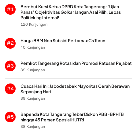
Berebut Kursi Ketua DPRD Kota Tangerang: ‘Ujian
#1
Panas’ Objektivitas Golkar Jangan Asal Pilih, Lepas
Politicking Internal!
120 Kunjungan
Harga BBM Non Subsidi Pertamax Cs Turun
#2
40 Kunjungan
Pemkot Tangerang Rotasi dan Promosi Ratusan Pejabat
#3
39 Kunjungan
Cuaca Hari Ini: Jabodetabek Mayoritas Cerah Berawan
#4
Sepanjang Hari
39 Kunjungan
Bapenda Kota Tangerang Tebar Diskon PBB-BPHTB
#5
hingga 45 Persen Spesial HUT RI
38 Kunjungan