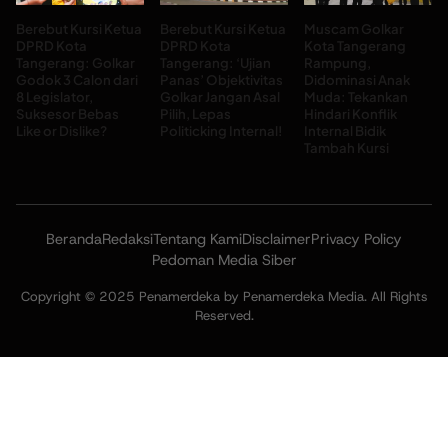
Berebut Kursi Ketua
Berebut Kursi Ketua
Muscam Golkar
DPRD Kota
DPRD Kota
Kota Tangerang
Tangerang: Golkar
Tangerang: ‘Ujian
Rampung,
Godok 3 Calon dari
Panas’ Objektivitas
Didominasi Anak
8 Legislator,
Golkar Jangan Asal
Muda: Tekankan
Suksesor Bebas
Pilih, Lepas
Hindari Konflik
Like or Dislike?
Politicking Internal!
Internal Bidik
Tambah Kursi
Beranda
Redaksi
Tentang Kami
Disclaimer
Privacy Policy
Pedoman Media Siber
Copyright © 2025 Penamerdeka by Penamerdeka Media. All Rights
Reserved.