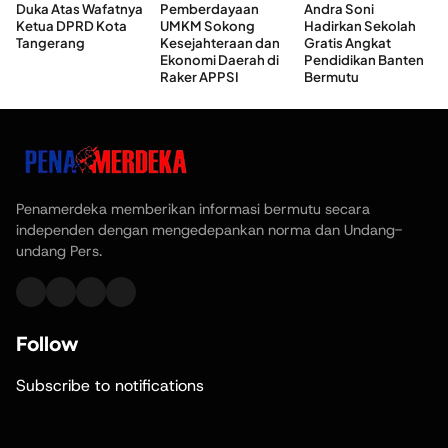
Duka Atas Wafatnya
Pemberdayaan
Andra Soni
Ketua DPRD Kota
UMKM Sokong
Hadirkan Sekolah
Tangerang
Kesejahteraan dan
Gratis Angkat
Ekonomi Daerah di
Pendidikan Banten
Raker APPSI
Bermutu
Penamerdeka memberikan informasi bermutu secara
independen dengan mengedepankan norma dan Undang-
undang Pers.
Follow
Subscribe to notifications