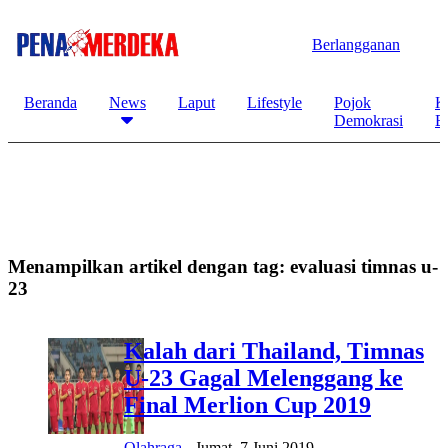
Berlangganan
Beranda
News
Laput
Lifestyle
Pojok
K
Demokrasi
B
Menampilkan artikel dengan tag:
evaluasi timnas u-
23
Kalah dari Thailand, Timnas
U-23 Gagal Melenggang ke
Final Merlion Cup 2019
Olahraga
-
Jumat, 7 Juni 2019