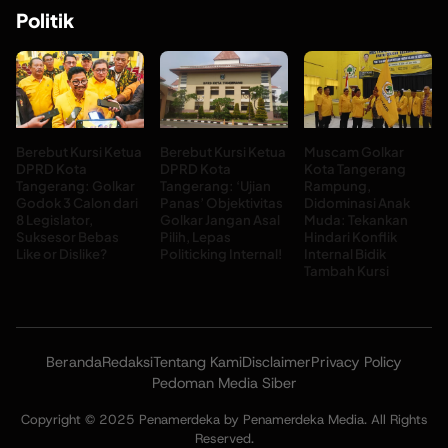
Politik
Berebut Kursi Ketua
Berebut Kursi Ketua
Muscam Golkar
DPRD Kota
DPRD Kota
Kota Tangerang
Tangerang: Golkar
Tangerang: ‘Ujian
Rampung,
Godok 3 Calon dari
Panas’ Objektivitas
Didominasi Anak
8 Legislator,
Golkar Jangan Asal
Muda: Tekankan
Suksesor Bebas
Pilih, Lepas
Hindari Konflik
Like or Dislike?
Politicking Internal!
Internal Bidik
Tambah Kursi
Beranda
Redaksi
Tentang Kami
Disclaimer
Privacy Policy
Pedoman Media Siber
Copyright © 2025 Penamerdeka by Penamerdeka Media. All Rights
Reserved.