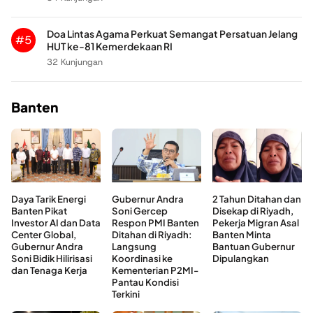
Doa Lintas Agama Perkuat Semangat Persatuan Jelang
#5
HUT ke-81 Kemerdekaan RI
32 Kunjungan
Banten
Daya Tarik Energi
Gubernur Andra
2 Tahun Ditahan dan
Banten Pikat
Soni Gercep
Disekap di Riyadh,
Investor AI dan Data
Respon PMI Banten
Pekerja Migran Asal
Center Global,
Ditahan di Riyadh:
Banten Minta
Gubernur Andra
Langsung
Bantuan Gubernur
Soni Bidik Hilirisasi
Koordinasi ke
Dipulangkan
dan Tenaga Kerja
Kementerian P2MI-
Pantau Kondisi
Terkini