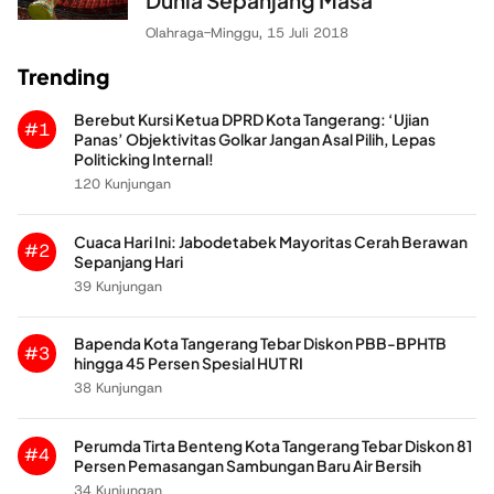
Olahraga
-
Minggu, 15 Juli 2018
Trending
Berebut Kursi Ketua DPRD Kota Tangerang: ‘Ujian
#1
Panas’ Objektivitas Golkar Jangan Asal Pilih, Lepas
Politicking Internal!
120 Kunjungan
Cuaca Hari Ini: Jabodetabek Mayoritas Cerah Berawan
#2
Sepanjang Hari
39 Kunjungan
Bapenda Kota Tangerang Tebar Diskon PBB-BPHTB
#3
hingga 45 Persen Spesial HUT RI
38 Kunjungan
Perumda Tirta Benteng Kota Tangerang Tebar Diskon 81
#4
Persen Pemasangan Sambungan Baru Air Bersih
34 Kunjungan