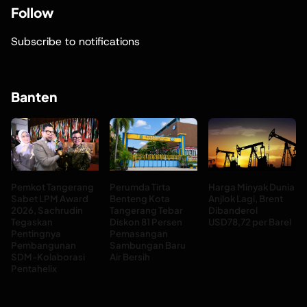
Follow
Subscribe to notifications
Banten
Pemkot Tangerang
Perumda Tirta
Harga Minyak Dunia
Sabet LPM Award
Benteng Kota
Anjlok Lagi, Brent
2026, Sachrudin
Tangerang Tebar
Dibanderol
Tegaskan
Diskon 81 Persen
USD78,72 per Barel
Pentingnya
Pemasangan
Pembangunan
Sambungan Baru
SDM-Kolaborasi
Air Bersih
Pentahelix