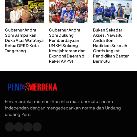
Gubernur Andra
Gubernur Andra
Bukan Sekadar
Soni Sampaikan
Soni Dukung
Akses, Nawaitu
Duka Atas Wafatnya
Pemberdayaan
Andra Soni
Ketua DPRD Kota
UMKM Sokong
Hadirkan Sekolah
Tangerang
Kesejahteraan dan
Gratis Angkat
Ekonomi Daerah di
Pendidikan Banten
Raker APPSI
Bermutu
Penamerdeka memberikan informasi bermutu secara
independen dengan mengedepankan norma dan Undang-
undang Pers.