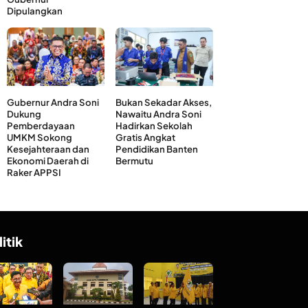
Dipulangkan
Gubernur Andra Soni
Bukan Sekadar Akses,
Dukung
Nawaitu Andra Soni
Pemberdayaan
Hadirkan Sekolah
UMKM Sokong
Gratis Angkat
Kesejahteraan dan
Pendidikan Banten
Ekonomi Daerah di
Bermutu
Raker APPSI
litik