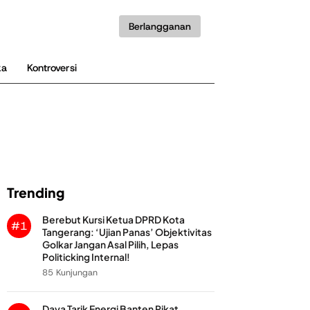
Berlangganan
ka
Kontroversi
Trending
Berebut Kursi Ketua DPRD Kota
#1
Tangerang: ‘Ujian Panas’ Objektivitas
Golkar Jangan Asal Pilih, Lepas
Politicking Internal!
85 Kunjungan
Daya Tarik Energi Banten Pikat