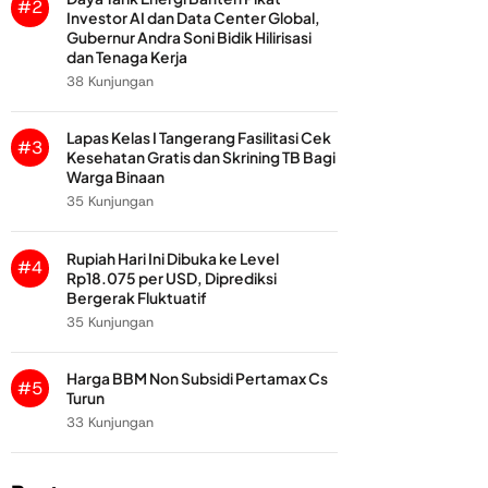
#2
Investor AI dan Data Center Global,
Gubernur Andra Soni Bidik Hilirisasi
dan Tenaga Kerja
38 Kunjungan
Lapas Kelas I Tangerang Fasilitasi Cek
#3
Kesehatan Gratis dan Skrining TB Bagi
Warga Binaan
35 Kunjungan
Rupiah Hari Ini Dibuka ke Level
#4
Rp18.075 per USD, Diprediksi
Bergerak Fluktuatif
35 Kunjungan
Harga BBM Non Subsidi Pertamax Cs
#5
Turun
33 Kunjungan