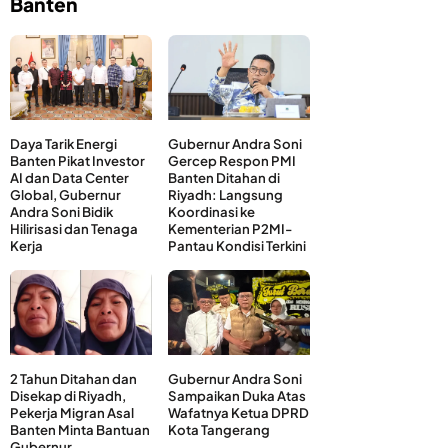
Banten
Daya Tarik Energi
Gubernur Andra Soni
Banten Pikat Investor
Gercep Respon PMI
AI dan Data Center
Banten Ditahan di
Global, Gubernur
Riyadh: Langsung
Andra Soni Bidik
Koordinasi ke
Hilirisasi dan Tenaga
Kementerian P2MI-
Kerja
Pantau Kondisi Terkini
2 Tahun Ditahan dan
Gubernur Andra Soni
Disekap di Riyadh,
Sampaikan Duka Atas
Pekerja Migran Asal
Wafatnya Ketua DPRD
Banten Minta Bantuan
Kota Tangerang
Gubernur