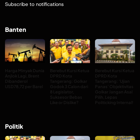
Subscribe to notifications
Banten
Harga Minyak Dunia
Berebut Kursi Ketua
Berebut Kursi Ketua
Anjlok Lagi, Brent
DPRD Kota
DPRD Kota
Dibanderol
Tangerang: Golkar
Tangerang: ‘Ujian
USD78,72 per Barel
Godok 3 Calon dari
Panas’ Objektivitas
8 Legislator,
Golkar Jangan Asal
Suksesor Bebas
Pilih, Lepas
Like or Dislike?
Politicking Internal!
Politik