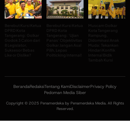
Berebut Kursi Ketua
Berebut Kursi Ketua
Muscam Golkar
DPRD Kota
DPRD Kota
Kota Tangerang
Tangerang: Golkar
Tangerang: ‘Ujian
Rampung,
Godok 3 Calon dari
Panas’ Objektivitas
Didominasi Anak
8 Legislator,
Golkar Jangan Asal
Muda: Tekankan
Suksesor Bebas
Pilih, Lepas
Hindari Konflik
Like or Dislike?
Politicking Internal!
Internal Bidik
Tambah Kursi
Beranda
Redaksi
Tentang Kami
Disclaimer
Privacy Policy
Pedoman Media Siber
Copyright © 2025 Penamerdeka by Penamerdeka Media. All Rights
Reserved.