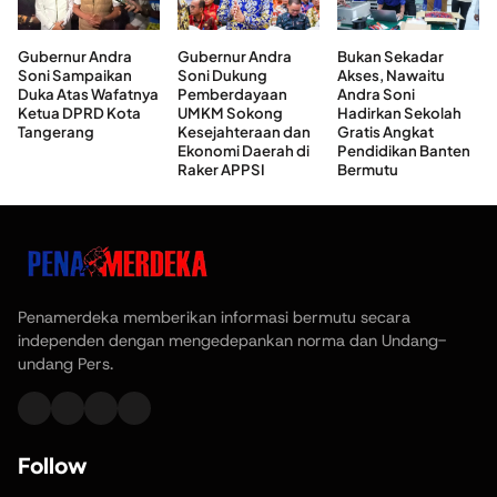
Gubernur Andra
Gubernur Andra
Bukan Sekadar
Soni Sampaikan
Soni Dukung
Akses, Nawaitu
Duka Atas Wafatnya
Pemberdayaan
Andra Soni
Ketua DPRD Kota
UMKM Sokong
Hadirkan Sekolah
Tangerang
Kesejahteraan dan
Gratis Angkat
Ekonomi Daerah di
Pendidikan Banten
Raker APPSI
Bermutu
Penamerdeka memberikan informasi bermutu secara
independen dengan mengedepankan norma dan Undang-
undang Pers.
Follow