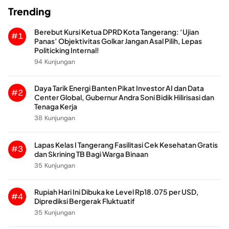
Trending
Berebut Kursi Ketua DPRD Kota Tangerang: ‘Ujian
#1
Panas’ Objektivitas Golkar Jangan Asal Pilih, Lepas
Politicking Internal!
94 Kunjungan
Daya Tarik Energi Banten Pikat Investor AI dan Data
#2
Center Global, Gubernur Andra Soni Bidik Hilirisasi dan
Tenaga Kerja
38 Kunjungan
Lapas Kelas I Tangerang Fasilitasi Cek Kesehatan Gratis
#3
dan Skrining TB Bagi Warga Binaan
35 Kunjungan
Rupiah Hari Ini Dibuka ke Level Rp18.075 per USD,
#4
Diprediksi Bergerak Fluktuatif
35 Kunjungan