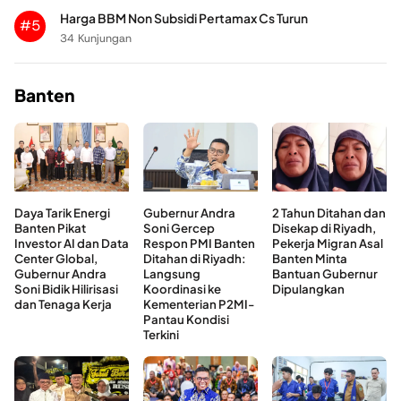
Harga BBM Non Subsidi Pertamax Cs Turun
#5
34 Kunjungan
Banten
Daya Tarik Energi
Gubernur Andra
2 Tahun Ditahan dan
Banten Pikat
Soni Gercep
Disekap di Riyadh,
Investor AI dan Data
Respon PMI Banten
Pekerja Migran Asal
Center Global,
Ditahan di Riyadh:
Banten Minta
Gubernur Andra
Langsung
Bantuan Gubernur
Soni Bidik Hilirisasi
Koordinasi ke
Dipulangkan
dan Tenaga Kerja
Kementerian P2MI-
Pantau Kondisi
Terkini