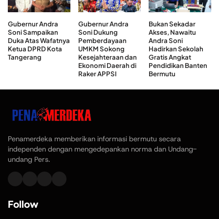
Gubernur Andra
Gubernur Andra
Bukan Sekadar
Soni Sampaikan
Soni Dukung
Akses, Nawaitu
Duka Atas Wafatnya
Pemberdayaan
Andra Soni
Ketua DPRD Kota
UMKM Sokong
Hadirkan Sekolah
Tangerang
Kesejahteraan dan
Gratis Angkat
Ekonomi Daerah di
Pendidikan Banten
Raker APPSI
Bermutu
Penamerdeka memberikan informasi bermutu secara
independen dengan mengedepankan norma dan Undang-
undang Pers.
Follow