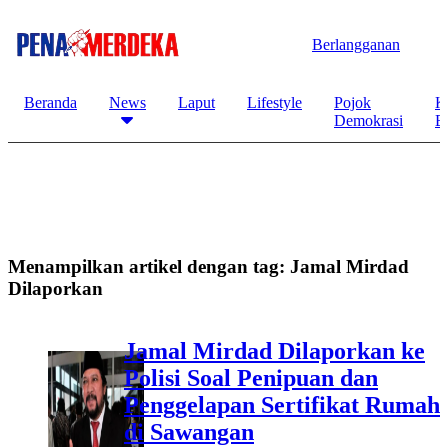
Berlangganan
Beranda
News
Laput
Lifestyle
Pojok
K
Demokrasi
B
Menampilkan artikel dengan tag:
Jamal Mirdad
Dilaporkan
Jamal Mirdad Dilaporkan ke
Polisi Soal Penipuan dan
Penggelapan Sertifikat Rumah
di Sawangan