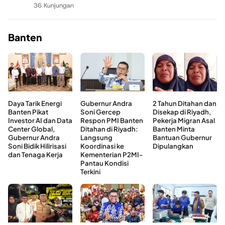
36 Kunjungan
Banten
Daya Tarik Energi
Gubernur Andra
2 Tahun Ditahan dan
Banten Pikat
Soni Gercep
Disekap di Riyadh,
Investor AI dan Data
Respon PMI Banten
Pekerja Migran Asal
Center Global,
Ditahan di Riyadh:
Banten Minta
Gubernur Andra
Langsung
Bantuan Gubernur
Soni Bidik Hilirisasi
Koordinasi ke
Dipulangkan
dan Tenaga Kerja
Kementerian P2MI-
Pantau Kondisi
Terkini