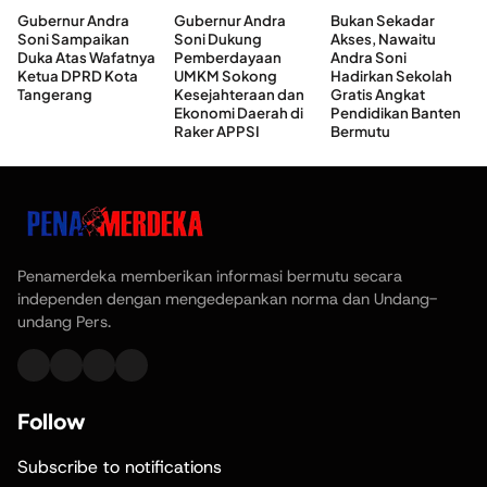
Gubernur Andra
Gubernur Andra
Bukan Sekadar
Soni Sampaikan
Soni Dukung
Akses, Nawaitu
Duka Atas Wafatnya
Pemberdayaan
Andra Soni
Ketua DPRD Kota
UMKM Sokong
Hadirkan Sekolah
Tangerang
Kesejahteraan dan
Gratis Angkat
Ekonomi Daerah di
Pendidikan Banten
Raker APPSI
Bermutu
Penamerdeka memberikan informasi bermutu secara
independen dengan mengedepankan norma dan Undang-
undang Pers.
Follow
Subscribe to notifications