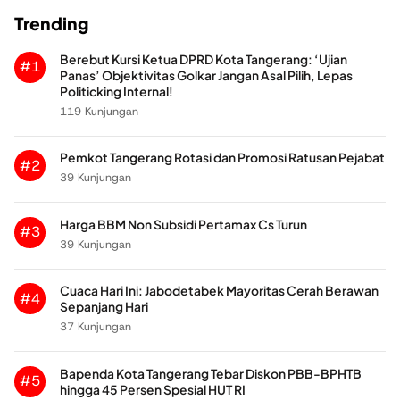
Trending
Berebut Kursi Ketua DPRD Kota Tangerang: ‘Ujian
#1
Panas’ Objektivitas Golkar Jangan Asal Pilih, Lepas
Politicking Internal!
119 Kunjungan
Pemkot Tangerang Rotasi dan Promosi Ratusan Pejabat
#2
39 Kunjungan
Harga BBM Non Subsidi Pertamax Cs Turun
#3
39 Kunjungan
Cuaca Hari Ini: Jabodetabek Mayoritas Cerah Berawan
#4
Sepanjang Hari
37 Kunjungan
Bapenda Kota Tangerang Tebar Diskon PBB-BPHTB
#5
hingga 45 Persen Spesial HUT RI