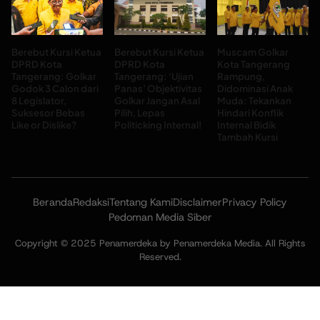
Berebut Kursi Ketua
Berebut Kursi Ketua
Muscam Golkar
DPRD Kota
DPRD Kota
Kota Tangerang
Tangerang: Golkar
Tangerang: ‘Ujian
Rampung,
Godok 3 Calon dari
Panas’ Objektivitas
Didominasi Anak
8 Legislator,
Golkar Jangan Asal
Muda: Tekankan
Suksesor Bebas
Pilih, Lepas
Hindari Konflik
Like or Dislike?
Politicking Internal!
Internal Bidik
Tambah Kursi
Beranda
Redaksi
Tentang Kami
Disclaimer
Privacy Policy
Pedoman Media Siber
Copyright © 2025 Penamerdeka by Penamerdeka Media. All Rights
Reserved.