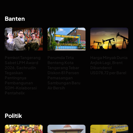
Banten
Pemkot Tangerang
Perumda Tirta
Harga Minyak Dunia
Sabet LPM Award
Benteng Kota
Anjlok Lagi, Brent
2026, Sachrudin
Tangerang Tebar
Dibanderol
Tegaskan
Diskon 81 Persen
USD78,72 per Barel
Pentingnya
Pemasangan
Pembangunan
Sambungan Baru
SDM-Kolaborasi
Air Bersih
Pentahelix
Politik