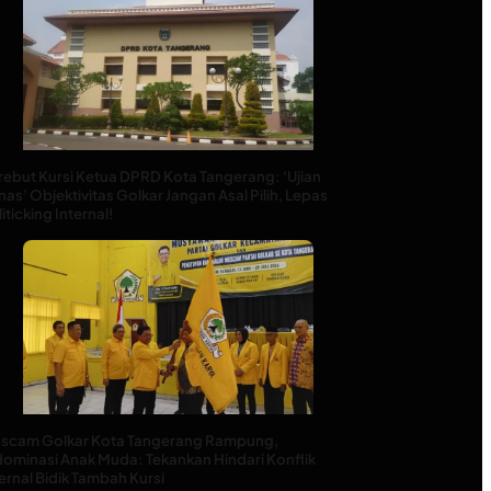
rebut Kursi Ketua DPRD Kota Tangerang: ‘Ujian
as’ Objektivitas Golkar Jangan Asal Pilih, Lepas
iticking Internal!
scam Golkar Kota Tangerang Rampung,
dominasi Anak Muda: Tekankan Hindari Konflik
ernal Bidik Tambah Kursi