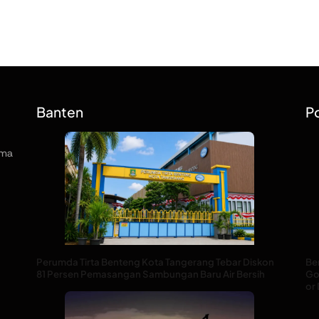
Banten
Po
rma
Perumda Tirta Benteng Kota Tangerang Tebar Diskon
Be
81 Persen Pemasangan Sambungan Baru Air Bersih
God
or 