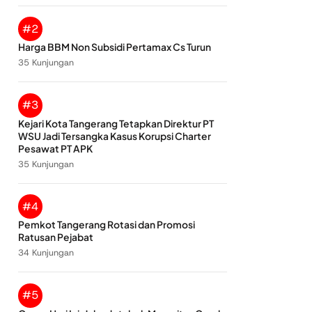
#2
Harga BBM Non Subsidi Pertamax Cs Turun
35 Kunjungan
#3
Kejari Kota Tangerang Tetapkan Direktur PT
WSU Jadi Tersangka Kasus Korupsi Charter
Pesawat PT APK
35 Kunjungan
#4
Pemkot Tangerang Rotasi dan Promosi
Ratusan Pejabat
34 Kunjungan
#5