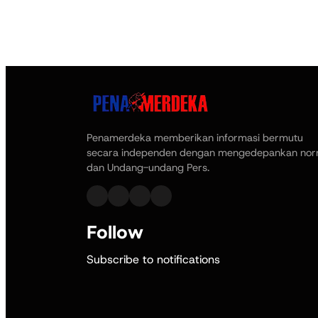
Penamerdeka memberikan informasi bermutu
secara independen dengan mengedepankan no
dan Undang-undang Pers.
Follow
Subscribe to notifications