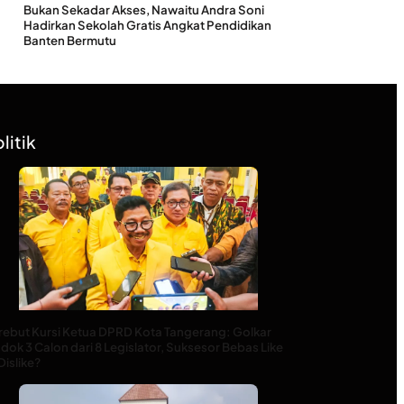
Bukan Sekadar Akses, Nawaitu Andra Soni
Hadirkan Sekolah Gratis Angkat Pendidikan
Banten Bermutu
litik
rebut Kursi Ketua DPRD Kota Tangerang: Golkar
ok 3 Calon dari 8 Legislator, Suksesor Bebas Like
Dislike?