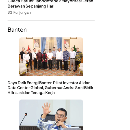
Cuaca Hari Ini: Jabodetabek Mayoritas Cerah
Berawan Sepanjang Hari
33 Kunjungan
Banten
Daya Tarik Energi Banten Pikat Investor AI dan
Data Center Global, Gubernur Andra Soni Bidik
Hilirisasi dan Tenaga Kerja