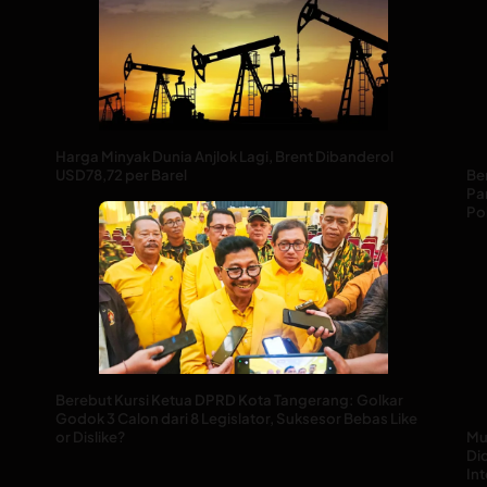
Harga Minyak Dunia Anjlok Lagi, Brent Dibanderol
USD78,72 per Barel
Be
Pan
Pol
Berebut Kursi Ketua DPRD Kota Tangerang: Golkar
Godok 3 Calon dari 8 Legislator, Suksesor Bebas Like
or Dislike?
Mu
Di
Int