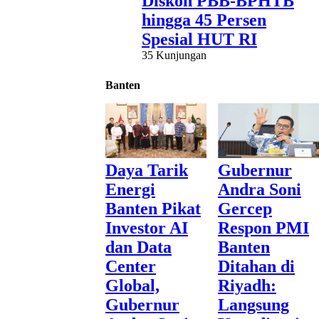
Diskon PBB-BPHTB
hingga 45 Persen
Spesial HUT RI
35 Kunjungan
Banten
Daya Tarik
Gubernur
Energi
Andra Soni
Banten Pikat
Gercep
Investor AI
Respon PMI
dan Data
Banten
Center
Ditahan di
Global,
Riyadh:
Gubernur
Langsung