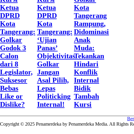
Ketua
Ketua
Kota
DPRD
DPRD
Tangerang
Kota
Kota
Rampung,
Tangerang:
Tangerang:
Didominasi
Golkar
‘Ujian
Anak
Godok 3
Panas’
Muda:
Calon
Objektivitas
Tekankan
dari 8
Golkar
Hindari
Legislator,
Jangan
Konflik
Suksesor
Asal Pilih,
Internal
Bebas
Lepas
Bidik
Like or
Politicking
Tambah
Dislike?
Internal!
Kursi
Ber
Copyright © 2025 Penamerdeka by Penamerdeka Media. All Rights Re