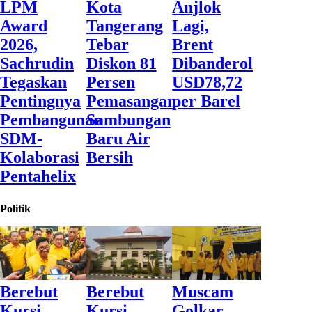
LPM
Kota
Anjlok
Award
Tangerang
Lagi,
2026,
Tebar
Brent
Sachrudin
Diskon 81
Dibanderol
Tegaskan
Persen
USD78,72
Pentingnya
Pemasangan
per Barel
Pembangunan
Sambungan
SDM-
Baru Air
Kolaborasi
Bersih
Pentahelix
Politik
Berebut
Berebut
Muscam
Kursi
Kursi
Golkar