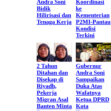
Andra Soni
Koordinasi
Bidik
ke
Hilirisasi dan
Kementerian
Tenaga Kerja
P2MI-Pantau
Kondisi
Terkini
2 Tahun
Gubernur
Ditahan dan
Andra Soni
Disekap di
Sampaikan
Riyadh,
Duka Atas
Pekerja
Wafatnya
Migran Asal
Ketua DPRD
Banten Minta
Kota