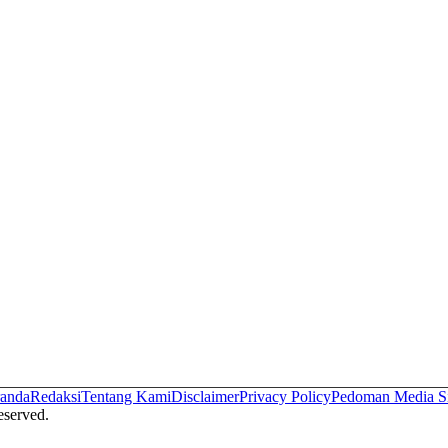
anda
Redaksi
Tentang Kami
Disclaimer
Privacy Policy
Pedoman Media S
served.