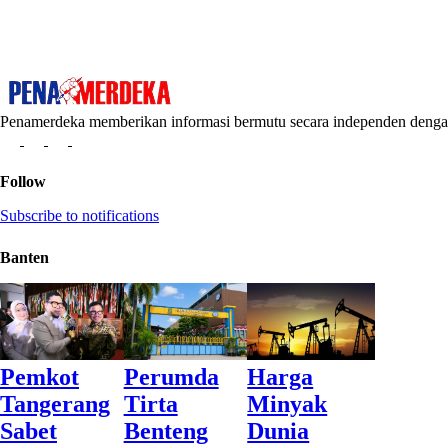
Penamerdeka memberikan informasi bermutu secara independen den
Follow
Subscribe to notifications
Banten
Pemkot
Perumda
Harga
Tangerang
Tirta
Minyak
Sabet
Benteng
Dunia