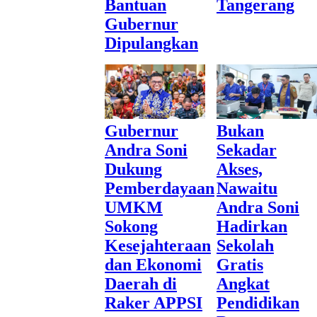
Bantuan
Tangerang
Gubernur
Dipulangkan
Gubernur
Bukan
Andra Soni
Sekadar
Dukung
Akses,
Pemberdayaan
Nawaitu
UMKM
Andra Soni
Sokong
Hadirkan
Kesejahteraan
Sekolah
dan Ekonomi
Gratis
Daerah di
Angkat
Raker APPSI
Pendidikan