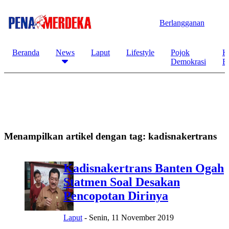
Berlangganan
Beranda
News
Laput
Lifestyle
Pojok
K
Demokrasi
B
Menampilkan artikel dengan tag:
kadisnakertrans
Kadisnakertrans Banten Ogah
Statmen Soal Desakan
Pencopotan Dirinya
Laput
-
Senin, 11 November 2019