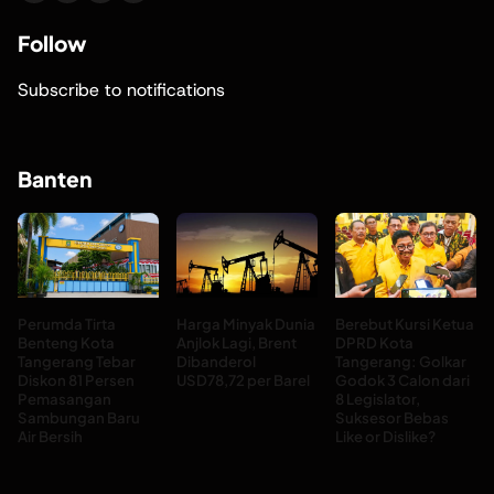
Follow
Subscribe to notifications
Banten
Perumda Tirta
Harga Minyak Dunia
Berebut Kursi Ketua
Benteng Kota
Anjlok Lagi, Brent
DPRD Kota
Tangerang Tebar
Dibanderol
Tangerang: Golkar
Diskon 81 Persen
USD78,72 per Barel
Godok 3 Calon dari
Pemasangan
8 Legislator,
Sambungan Baru
Suksesor Bebas
Air Bersih
Like or Dislike?