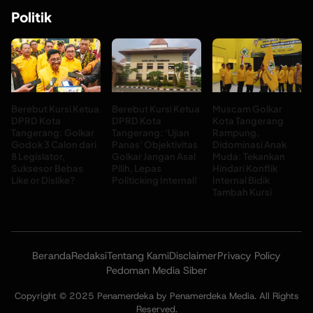
Politik
Berebut Kursi Ketua
Berebut Kursi Ketua
Muscam Golkar
DPRD Kota
DPRD Kota
Kota Tangerang
Tangerang: Golkar
Tangerang: ‘Ujian
Rampung,
Godok 3 Calon dari
Panas’ Objektivitas
Didominasi Anak
8 Legislator,
Golkar Jangan Asal
Muda: Tekankan
Suksesor Bebas
Pilih, Lepas
Hindari Konflik
Like or Dislike?
Politicking Internal!
Internal Bidik
Tambah Kursi
Beranda
Redaksi
Tentang Kami
Disclaimer
Privacy Policy
Pedoman Media Siber
Copyright © 2025 Penamerdeka by Penamerdeka Media. All Rights
Reserved.