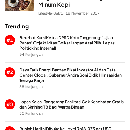
Minum Kopi
Lifestyle
-
Sabtu, 18 November 2017
Trending
Berebut Kursi Ketua DPRD Kota Tangerang: ‘Ujian
#1
Panas’ Objektivitas Golkar Jangan Asal Pilih, Lepas
Politicking Internal!
94 Kunjungan
Daya Tarik Energi Banten Pikat Investor AI dan Data
#2
Center Global, Gubernur Andra Soni Bidik Hilirisasi dan
Tenaga Kerja
38 Kunjungan
Lapas Kelas I Tangerang Fasilitasi Cek Kesehatan Gratis
#3
dan Skrining TB Bagi Warga Binaan
35 Kunjungan
Rupiah Hari Ini Dibuka ke Level Rp18.075 per USD,