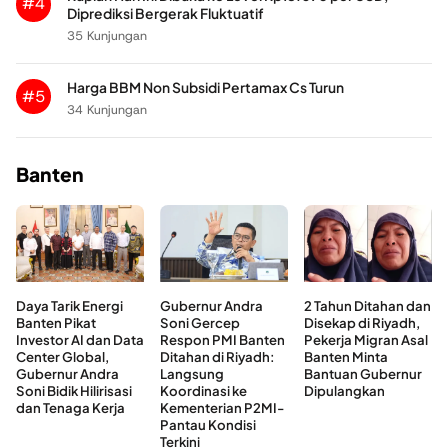
#4
Diprediksi Bergerak Fluktuatif
35 Kunjungan
Harga BBM Non Subsidi Pertamax Cs Turun
#5
34 Kunjungan
Banten
Daya Tarik Energi
Gubernur Andra
2 Tahun Ditahan dan
Banten Pikat
Soni Gercep
Disekap di Riyadh,
Investor AI dan Data
Respon PMI Banten
Pekerja Migran Asal
Center Global,
Ditahan di Riyadh:
Banten Minta
Gubernur Andra
Langsung
Bantuan Gubernur
Soni Bidik Hilirisasi
Koordinasi ke
Dipulangkan
dan Tenaga Kerja
Kementerian P2MI-
Pantau Kondisi
Terkini