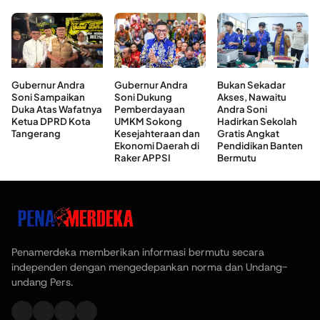
Gubernur Andra
Gubernur Andra
Bukan Sekadar
Soni Sampaikan
Soni Dukung
Akses, Nawaitu
Duka Atas Wafatnya
Pemberdayaan
Andra Soni
Ketua DPRD Kota
UMKM Sokong
Hadirkan Sekolah
Tangerang
Kesejahteraan dan
Gratis Angkat
Ekonomi Daerah di
Pendidikan Banten
Raker APPSI
Bermutu
Penamerdeka memberikan informasi bermutu secara
independen dengan mengedepankan norma dan Undang-
undang Pers.