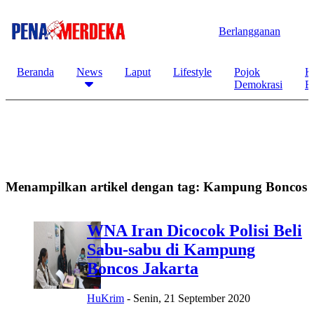
Berlangganan
Beranda
News
Laput
Lifestyle
Pojok
K
Demokrasi
B
Menampilkan artikel dengan tag:
Kampung Boncos
WNA Iran Dicocok Polisi Beli
Sabu-sabu di Kampung
Boncos Jakarta
HuKrim
-
Senin, 21 September 2020