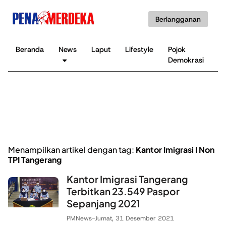
Berlangganan
Beranda
News
Laput
Lifestyle
Pojok
K
Demokrasi
B
Menampilkan artikel dengan tag:
Kantor Imigrasi I Non
TPI Tangerang
Kantor Imigrasi Tangerang
Terbitkan 23.549 Paspor
Sepanjang 2021
PMNews
-
Jumat, 31 Desember 2021