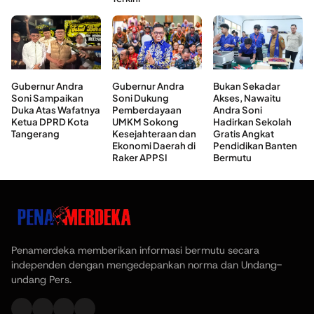
Gubernur Andra
Gubernur Andra
Bukan Sekadar
Soni Sampaikan
Soni Dukung
Akses, Nawaitu
Duka Atas Wafatnya
Pemberdayaan
Andra Soni
Ketua DPRD Kota
UMKM Sokong
Hadirkan Sekolah
Tangerang
Kesejahteraan dan
Gratis Angkat
Ekonomi Daerah di
Pendidikan Banten
Raker APPSI
Bermutu
Penamerdeka memberikan informasi bermutu secara
independen dengan mengedepankan norma dan Undang-
undang Pers.