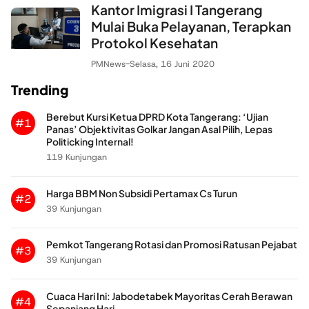
Kantor Imigrasi I Tangerang
Mulai Buka Pelayanan, Terapkan
Protokol Kesehatan
PMNews
-
Selasa, 16 Juni 2020
Trending
Berebut Kursi Ketua DPRD Kota Tangerang: ‘Ujian
#1
Panas’ Objektivitas Golkar Jangan Asal Pilih, Lepas
Politicking Internal!
119 Kunjungan
Harga BBM Non Subsidi Pertamax Cs Turun
#2
39 Kunjungan
Pemkot Tangerang Rotasi dan Promosi Ratusan Pejabat
#3
39 Kunjungan
Cuaca Hari Ini: Jabodetabek Mayoritas Cerah Berawan
#4
Sepanjang Hari