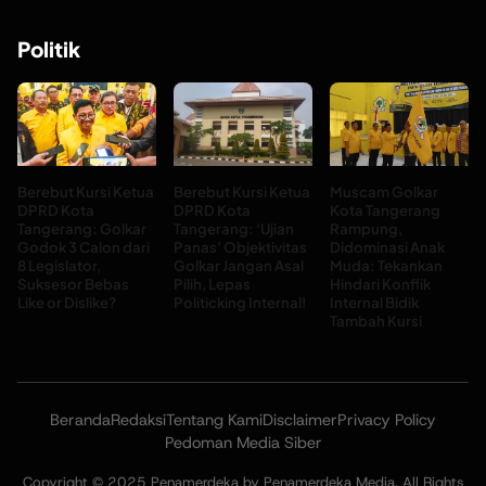
Politik
Berebut Kursi Ketua
Berebut Kursi Ketua
Muscam Golkar
DPRD Kota
DPRD Kota
Kota Tangerang
Tangerang: Golkar
Tangerang: ‘Ujian
Rampung,
Godok 3 Calon dari
Panas’ Objektivitas
Didominasi Anak
8 Legislator,
Golkar Jangan Asal
Muda: Tekankan
Suksesor Bebas
Pilih, Lepas
Hindari Konflik
Like or Dislike?
Politicking Internal!
Internal Bidik
Tambah Kursi
Beranda
Redaksi
Tentang Kami
Disclaimer
Privacy Policy
Pedoman Media Siber
Copyright © 2025 Penamerdeka by Penamerdeka Media. All Rights