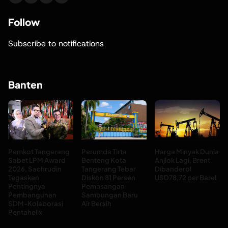
Follow
Subscribe to notifications
Banten
Pemkot Tangerang
Perumda Tirta
Harga Minyak Dunia
Sabet LPM Award
Benteng Kota
Anjlok Lagi, Brent
2026, Sachrudin
Tangerang Tebar
Dibanderol
Tegaskan
Diskon 81 Persen
USD78,72 per Barel
Pentingnya
Pemasangan
Pembangunan
Sambungan Baru
SDM-Kolaborasi
Air Bersih
Pentahelix