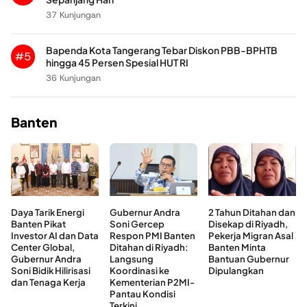
37 Kunjungan
Bapenda Kota Tangerang Tebar Diskon PBB-BPHTB
#5
hingga 45 Persen Spesial HUT RI
36 Kunjungan
Banten
Daya Tarik Energi
Gubernur Andra
2 Tahun Ditahan dan
Banten Pikat
Soni Gercep
Disekap di Riyadh,
Investor AI dan Data
Respon PMI Banten
Pekerja Migran Asal
Center Global,
Ditahan di Riyadh:
Banten Minta
Gubernur Andra
Langsung
Bantuan Gubernur
Soni Bidik Hilirisasi
Koordinasi ke
Dipulangkan
dan Tenaga Kerja
Kementerian P2MI-
Pantau Kondisi
Terkini