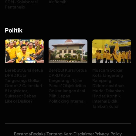
SDM-Kolaborasi
Air Bersih
Pentahelix
Politik
Berebut Kursi Ketua
Berebut Kursi Ketua
Muscam Golkar
DPRD Kota
DPRD Kota
Kota Tangerang
Tangerang: Golkar
Tangerang: ‘Ujian
Rampung,
Godok 3 Calon dari
Panas’ Objektivitas
Didominasi Anak
8 Legislator,
Golkar Jangan Asal
Muda: Tekankan
Suksesor Bebas
Pilih, Lepas
Hindari Konflik
Like or Dislike?
Politicking Internal!
Internal Bidik
Tambah Kursi
Beranda
Redaksi
Tentang Kami
Disclaimer
Privacy Policy