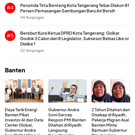
Perumda Tirta Benteng Kota Tangerang Tebar Diskon 81
#4
Persen Pemasangan Sambungan Baru Air Bersih
34 Kunjungan
Berebut Kursi Ketua DPRD Kota Tangerang: Golkar
#5
Godok 3 Calon dari 8 Legislator, Suksesor Bebas Like or
Dislike?
32 Kunjungan
Banten
Daya Tarik Energi
Gubernur Andra
2 Tahun Ditahan dan
Banten Pikat
Soni Gercep
Disekap di Riyadh,
Investor AI dan Data
Respon PMI Banten
Pekerja Migran Asal
Center Global,
Ditahan di Riyadh:
Banten Minta
Gubernur Andra
Langsung
Bantuan Gubernur