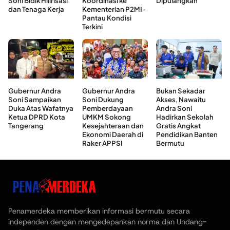
Soni Bidik Hilirisasi
Koordinasi ke
Dipulangkan
dan Tenaga Kerja
Kementerian P2MI-
Pantau Kondisi
Terkini
Gubernur Andra
Gubernur Andra
Bukan Sekadar
Soni Sampaikan
Soni Dukung
Akses, Nawaitu
Duka Atas Wafatnya
Pemberdayaan
Andra Soni
Ketua DPRD Kota
UMKM Sokong
Hadirkan Sekolah
Tangerang
Kesejahteraan dan
Gratis Angkat
Ekonomi Daerah di
Pendidikan Banten
Raker APPSI
Bermutu
Penamerdeka memberikan informasi bermutu secara
independen dengan mengedepankan norma dan Undang-