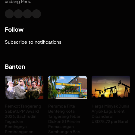
undang Pers.
Follow
Subscribe to notifications
Banten
Pemkot Tangerang
Perumda Tirta
Harga Minyak Dunia
Sabet LPM Award
Benteng Kota
Anjlok Lagi, Brent
2026, Sachrudin
Tangerang Tebar
Dibanderol
Tegaskan
Diskon 81 Persen
USD78,72 per Barel
Pentingnya
Pemasangan
Pembangunan
Sambungan Baru