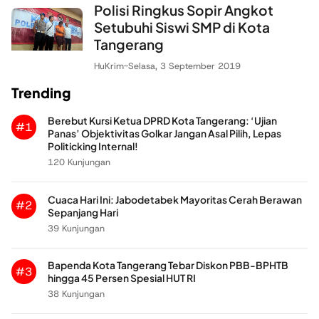
Polisi Ringkus Sopir Angkot
Setubuhi Siswi SMP di Kota
Tangerang
HuKrim
-
Selasa, 3 September 2019
Trending
Berebut Kursi Ketua DPRD Kota Tangerang: ‘Ujian
#1
Panas’ Objektivitas Golkar Jangan Asal Pilih, Lepas
Politicking Internal!
120 Kunjungan
Cuaca Hari Ini: Jabodetabek Mayoritas Cerah Berawan
#2
Sepanjang Hari
39 Kunjungan
Bapenda Kota Tangerang Tebar Diskon PBB-BPHTB
#3
hingga 45 Persen Spesial HUT RI
38 Kunjungan